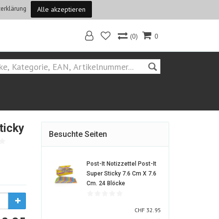
erklärung
Alle akzeptieren
(0)
0
Home
Hersteller::Post-it
ticky
Besuchte Seiten
Post-It Notizzettel Post-It
Super Sticky 7.6 Cm X 7.6
1059046-
Cm. 24 Blöcke
ALT
CHF
CHF
32.95