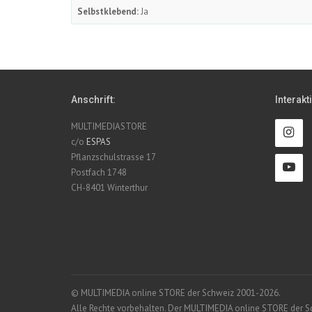
Selbstklebend:
Ja
Anschrift:
Interakt
MULTIMEDIASTORE
c/o
ESPAS
Pflanzschulstrasse 17
Postfach 1748
CH-8401 Winterthur
© MULTIMEDIA online STORE der Schweiz 2001-2026.
Alle Rechte vorbehalten. Der MULTIMEDIA online STORE der Schw