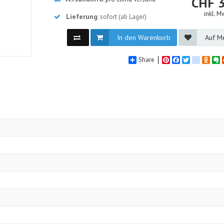
CHF
inkl. M
Lieferung
: sofort (ab Lager)
In den Warenkorb
Auf Me
Share
Pinterest
Facebook
Twitter
google_
Odno
E