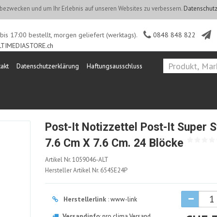
ezwecken und um Ihr Erlebnis auf unseren Websites zu verbessern.
Datenschutz
is 17:00 bestellt, morgen geliefert (werktags).
0848 848 822
TIMEDIASTORE.ch
akt
Datenschutzerklärung
Haftungsausschluss
Post-It Notizzettel Post-It Super S
7.6 Cm X 7.6 Cm. 24 Blöcke
1059046-
Artikel Nr.
1059046-ALT
ALT
Hersteller Artikel Nr.
654SE24P
Herstellerlink
:
www-link
Versandinfo
:
pro clima Versand