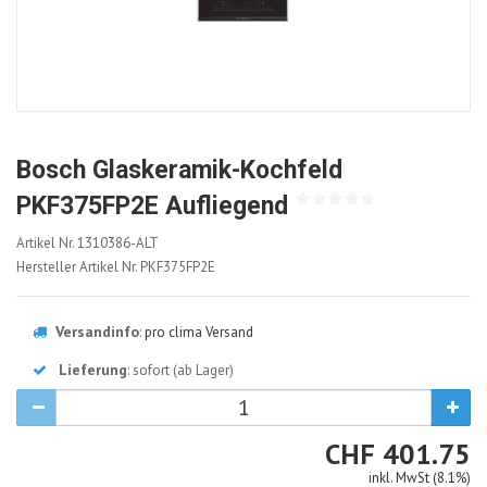
Bosch Glaskeramik-Kochfeld
PKF375FP2E Aufliegend
1310386-
Artikel Nr.
1310386-ALT
ALT
Hersteller Artikel Nr.
PKF375FP2E
Versandinfo
:
pro clima Versand
Lieferung
: sofort (ab Lager)
CHF
CHF
401.75
inkl. MwSt (8.1%)