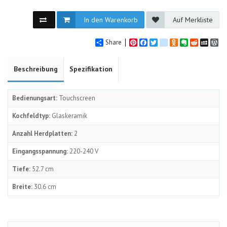
In den Warenkorb
Auf Merkliste
Share
Pinterest
Facebook
Twitter
google_bookmarks
Odnoklassniki
Evernote
Reddit
MySpa
Wo
Beschreibung
Spezifikation
Bedienungsart:
Touchscreen
Kochfeldtyp:
Glaskeramik
Anzahl Herdplatten:
2
Eingangsspannung:
220-240 V
Tiefe:
52.7 cm
Breite:
30.6 cm