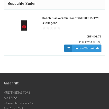
Besuchte Seiten
Bosch Glaskeramik-Kochfeld PKF375FP2E
1310386-
Aufliegend
ALT
CHF
CHF
401.75
inkl. MwSt (8.1%)
In den Warenkorb
Anschrift:
MULTIMEDIASTORE
c/o
ESPAS
Pflanzschulstrasse 17
Postfach 1748