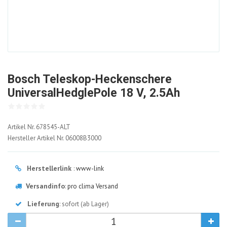
Bosch Teleskop-Heckenschere
UniversalHedglePole 18 V, 2.5Ah
678545-
Artikel Nr.
678545-ALT
ALT
Hersteller Artikel Nr.
06008B3000
Herstellerlink
:
www-link
Versandinfo
:
pro clima Versand
Lieferung
: sofort (ab Lager)