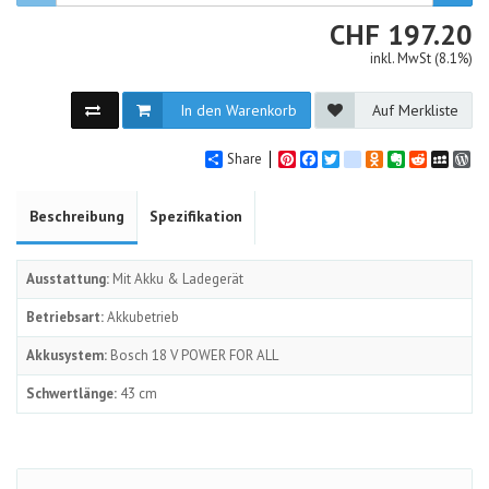
CHF
CHF
197.20
inkl. MwSt (8.1%)
In den Warenkorb
Auf Merkliste
Share
Pinterest
Facebook
Twitter
google_bookmarks
Odnoklassniki
Evernote
Reddit
MySpa
Wo
Beschreibung
Spezifikation
Ausstattung:
Mit Akku & Ladegerät
Betriebsart:
Akkubetrieb
Akkusystem:
Bosch 18 V POWER FOR ALL
Schwertlänge:
43 cm