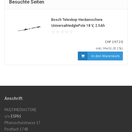
Besuchte Seiten
Bosch Teleskop-Heckenschere
678545-
UniversalHedglePole 18 V, 2.5Ah
ALT
CHF
CHF
197.20
inkl. MwSt (8.1%)
In den Warenkorb
Anschrift:
MULTIMEDIASTORE
c/o
ESPAS
Pflanzschulstrasse 17
Postfach 1748