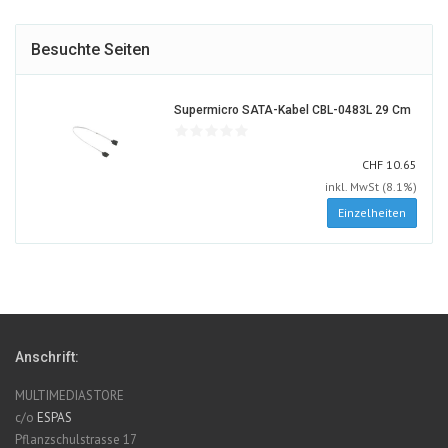
Besuchte Seiten
36793
Supermicro SATA-Kabel CBL-0483L 29 Cm
ALT
CHF
CHF
10.65
inkl. MwSt (8.1%)
Einzelheiten
Anschrift:
MULTIMEDIASTORE
c/o
ESPAS
Pflanzschulstrasse 17