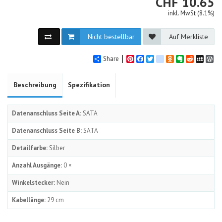
CHF
CHF
10.65
inkl. MwSt (8.1%)
Nicht bestellbar
Auf Merkliste
Share
Pinterest
Facebook
Twitter
google_bookmarks
Odnoklassniki
Evernote
Reddit
MySpa
Wo
Beschreibung
Spezifikation
Datenanschluss Seite A:
SATA
Datenanschluss Seite B:
SATA
Detailfarbe:
Silber
Anzahl Ausgänge:
0 ×
Winkelstecker:
Nein
Kabellänge:
29 cm