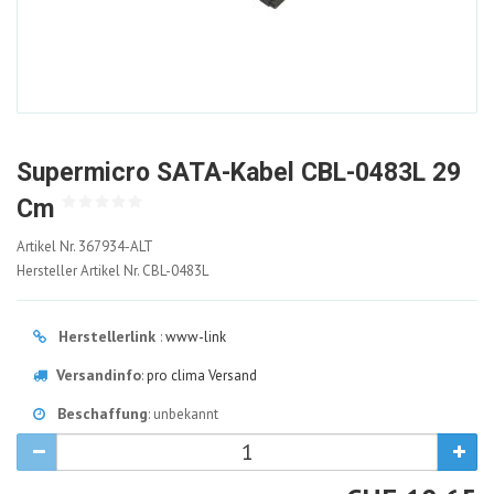
Supermicro SATA-Kabel CBL-0483L 29
Cm
367934-
Artikel Nr.
367934-ALT
ALT
Hersteller Artikel Nr.
CBL-0483L
Herstellerlink
:
www-link
Versandinfo
:
pro clima Versand
Beschaffung
: unbekannt