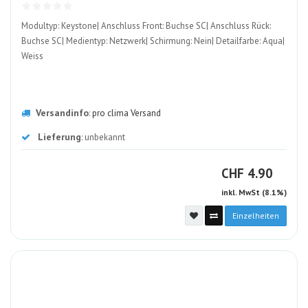
ALT
Modultyp: Keystone| Anschluss Front: Buchse SC| Anschluss Rück:
Buchse SC| Medientyp: Netzwerk| Schirmung: Nein| Detailfarbe: Aqua|
Weiss
Versandinfo
:
pro clima Versand
Lieferung
: unbekannt
CHF
CHF
4.90
inkl. MwSt (8.1%)
Einzelheiten