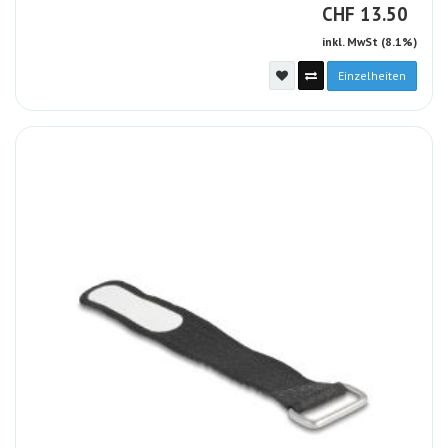
CHF
CHF
13.50
inkl. MwSt (8.1%)
Einzelheiten