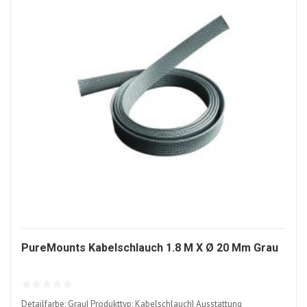
302
PureMounts Kabelschlauch 1.8 M X Ø 20 Mm Grau
ALT
Detailfarbe: Grau| Produkttyp: Kabelschlauch| Ausstattung