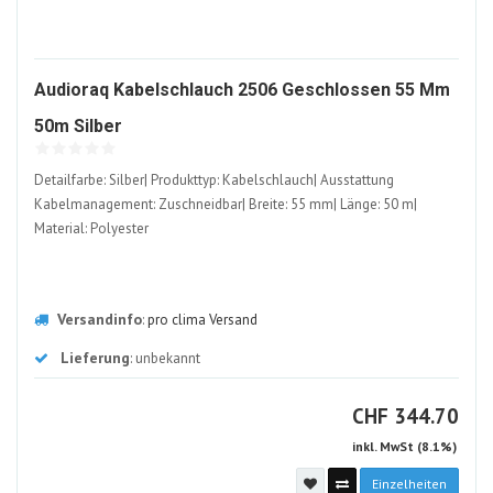
Audioraq Kabelschlauch 2506 Geschlossen 55 Mm
886370-
50m Silber
ALT
Detailfarbe: Silber| Produkttyp: Kabelschlauch| Ausstattung
Kabelmanagement: Zuschneidbar| Breite: 55 mm| Länge: 50 m|
Material: Polyester
Versandinfo
:
pro clima Versand
Lieferung
: unbekannt
CHF
CHF
344.70
inkl. MwSt (8.1%)
Einzelheiten