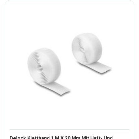
Delock Klettband 1 M X 20 Mm Mit Haft- Und