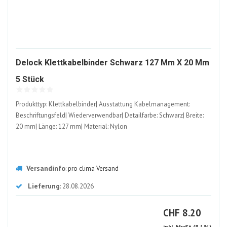
Delock Klettkabelbinder Schwarz 127 Mm X 20 Mm
1435577-
5 Stück
ALT
Produkttyp: Klettkabelbinder| Ausstattung Kabelmanagement:
Beschriftungsfeld| Wiederverwendbar| Detailfarbe: Schwarz| Breite:
20 mm| Länge: 127 mm| Material: Nylon
Versandinfo
:
pro clima Versand
Lieferung
: 28.08.2026
CHF
CHF
8.20
inkl. MwSt (8.1%)