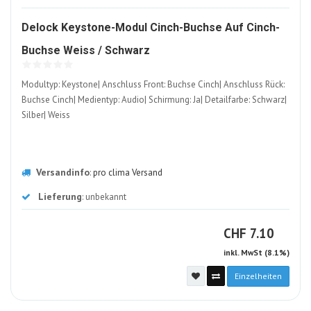
Delock Keystone-Modul Cinch-Buchse Auf Cinch-
1192230-
Buchse Weiss / Schwarz
ALT
Modultyp: Keystone| Anschluss Front: Buchse Cinch| Anschluss Rück:
Buchse Cinch| Medientyp: Audio| Schirmung: Ja| Detailfarbe: Schwarz|
Silber| Weiss
Versandinfo
:
pro clima Versand
Lieferung
: unbekannt
CHF
CHF
7.10
inkl. MwSt (8.1%)
Einzelheiten