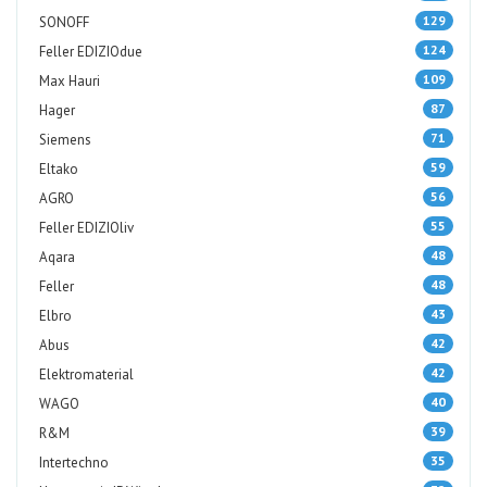
129
SONOFF
124
Feller EDIZIOdue
109
Max Hauri
87
Hager
71
Siemens
59
Eltako
56
AGRO
55
Feller EDIZIOliv
48
Aqara
48
Feller
43
Elbro
42
Abus
42
Elektromaterial
40
WAGO
39
R&M
35
Intertechno