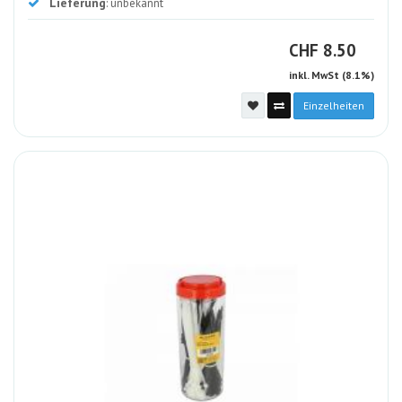
Lieferung
: unbekannt
CHF
CHF
8.50
inkl. MwSt (8.1%)
Einzelheiten