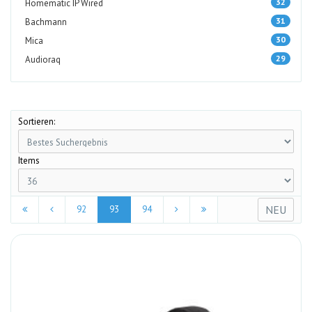
32
Homematic IP Wired
31
Bachmann
30
Mica
29
Audioraq
Sortieren:
Items
NEU
92
93
94