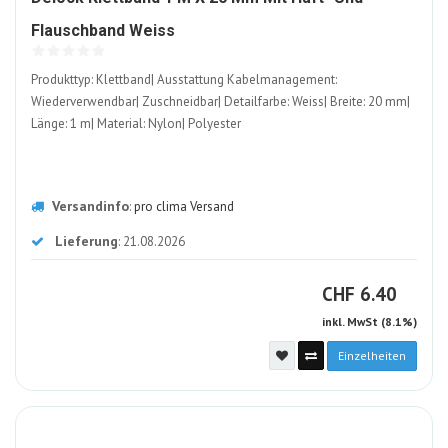
1544241-
Flauschband Weiss
ALT
Produkttyp: Klettband| Ausstattung Kabelmanagement:
Wiederverwendbar| Zuschneidbar| Detailfarbe: Weiss| Breite: 20 mm|
Länge: 1 m| Material: Nylon| Polyester
Versandinfo
:
pro clima Versand
Lieferung
: 21.08.2026
CHF
CHF
6.40
inkl. MwSt (8.1%)
Einzelheiten