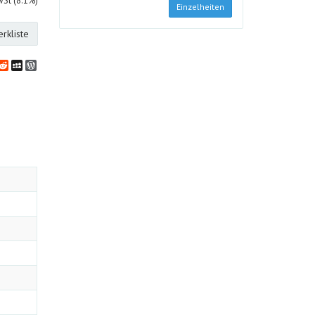
wSt (8.1%)
Einzelheiten
rkliste
bookmarks
klassniki
vernote
Reddit
MySpace
WordPress