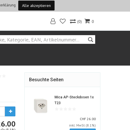
erklärung
Alle akzeptieren
(0)
0
+ Gebäude
Gebäudetechnik
Hersteller::Mica
Besuchte Seiten
Mica AP-Steckdosen 1x
802099-
T23
ALT
CHF
CHF
26.00
CHF
26.00
inkl. MwSt (8.1%)