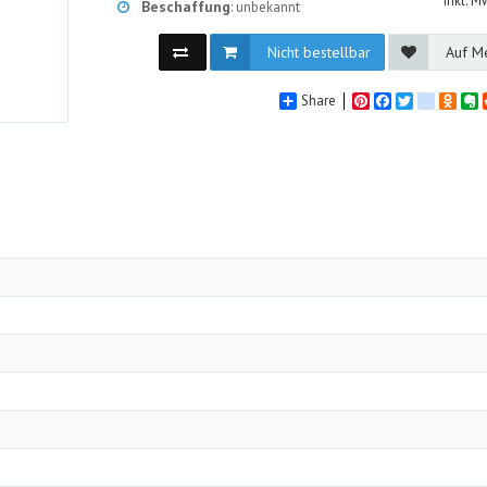
inkl. M
Beschaffung
: unbekannt
Nicht bestellbar
Auf Me
Share
Pinterest
Facebook
Twitter
google_
Odno
E