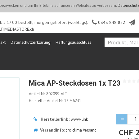
ezwecken und um Ihr Erlebnis auf unseren Websites zu verbessern.
Datenschutz
is 17:00 bestellt, morgen geliefert (werktags).
0848 848 822
TIMEDIASTORE.ch
akt
Datenschutzerklärung
Haftungsausschluss
Home
Smart Home 
Mica AP-Steckdosen 1x T23
802099-
Artikel Nr.
802099-ALT
ALT
Hersteller Artikel Nr.
13 M6231
Herstellerlink
:
www-link
Versandinfo
CHF
:
pro clima Versand