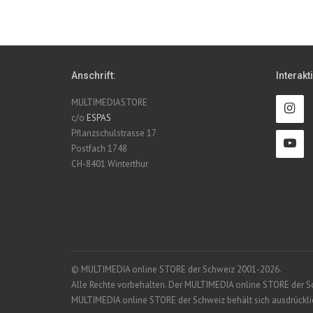
Anschrift:
Interakt
MULTIMEDIASTORE
c/o
ESPAS
Pflanzschulstrasse 17
Postfach 1748
CH-8401 Winterthur
© MULTIMEDIA online STORE der Schweiz 2001-2026.
Alle Rechte vorbehalten. Der MULTIMEDIA online STORE der Schw
MULTIMEDIA online STORE der Schweiz behält sich ausdrücklich