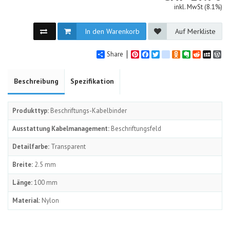
inkl. MwSt (8.1%)
In den Warenkorb
Auf Merkliste
Share
Pinterest
Facebook
Twitter
google_bookmarks
Odnoklassniki
Evernote
Reddit
MySpa
Wo
Beschreibung
Spezifikation
Produkttyp:
Beschriftungs-Kabelbinder
Ausstattung Kabelmanagement:
Beschriftungsfeld
Detailfarbe:
Transparent
Breite:
2.5 mm
Länge:
100 mm
Material:
Nylon