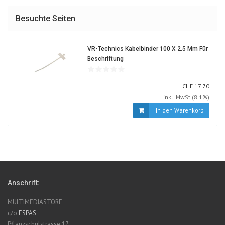
Besuchte Seiten
VR-Technics Kabelbinder 100 X 2.5 Mm Für
171031-
Beschriftung
ALT
CHF
CHF
17.70
inkl. MwSt (8.1%)
In den Warenkorb
Anschrift:
MULTIMEDIASTORE
c/o
ESPAS
Pflanzschulstrasse 17