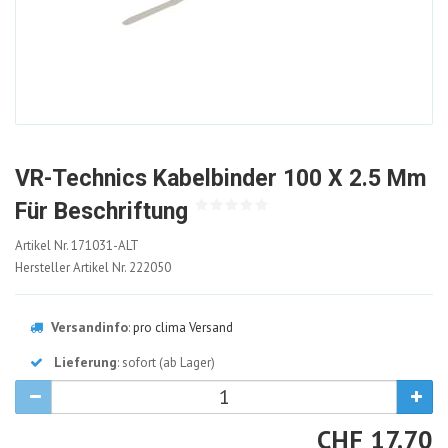
VR-Technics Kabelbinder 100 X 2.5 Mm
Für Beschriftung
171031-
Artikel Nr.
171031-ALT
ALT
Hersteller Artikel Nr.
222050
Versandinfo
:
pro clima Versand
Lieferung
: sofort (ab Lager)
CHF
CHF
17.70