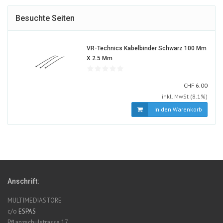
Besuchte Seiten
VR-Technics Kabelbinder Schwarz 100 Mm
30677-
X 2.5 Mm
ALT
CHF
CHF
6.00
inkl. MwSt (8.1%)
In den Warenkorb
Anschrift:
MULTIMEDIASTORE
c/o
ESPAS
Pflanzschulstrasse 17