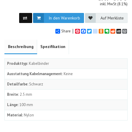
inkl. MwSt (8.1%)
In den Warenkorb
Auf Merkliste
Share
Pinterest
Facebook
Twitter
google_bookmarks
Odnoklassniki
Evernote
Reddit
MySpa
Wo
Beschreibung
Spezifikation
Produkttyp:
Kabelbinder
Ausstattung Kabelmanagement:
Keine
Detailfarbe:
Schwarz
Breite:
2.5 mm
Länge:
100 mm
Material:
Nylon