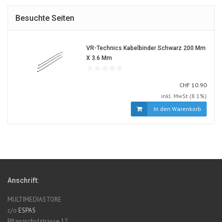
Besuchte Seiten
VR-Technics Kabelbinder Schwarz 200 Mm
30679-
X 3.6 Mm
ALT
CHF
CHF
10.90
inkl. MwSt (8.1%)
In den Warenkorb
Anschrift:
MULTIMEDIASTORE
c/o
ESPAS
Pflanzschulstrasse 17