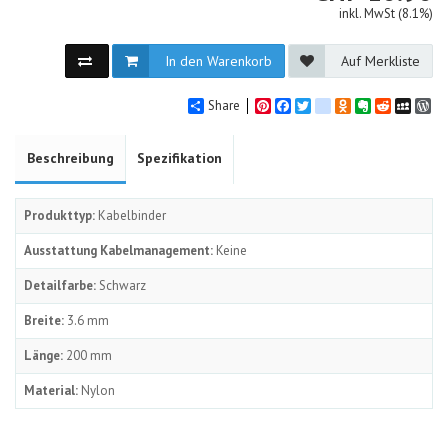
inkl. MwSt (8.1%)
In den Warenkorb
Auf Merkliste
Share
Pinterest
Facebook
Twitter
google_bookmarks
Odnoklassniki
Evernote
Reddit
MySpa
Wo
Beschreibung
Spezifikation
Produkttyp:
Kabelbinder
Ausstattung Kabelmanagement:
Keine
Detailfarbe:
Schwarz
Breite:
3.6 mm
Länge:
200 mm
Material:
Nylon