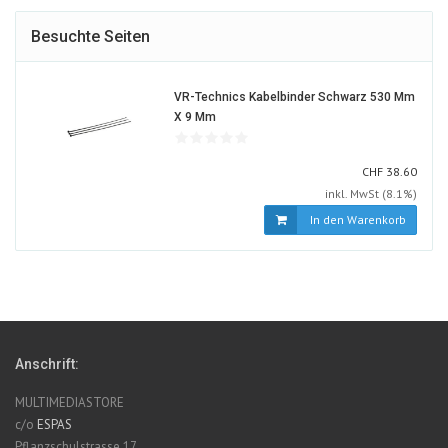
Besuchte Seiten
VR-Technics Kabelbinder Schwarz 530 Mm
312455-
X 9 Mm
ALT
CHF
CHF
38.60
inkl. MwSt (8.1%)
In den Warenkorb
Anschrift:
MULTIMEDIASTORE
c/o
ESPAS
Pflanzschulstrasse 17