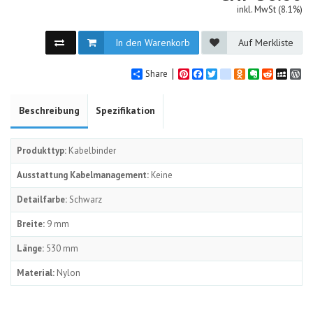
inkl. MwSt (8.1%)
In den Warenkorb
Auf Merkliste
Share
Pinterest
Facebook
Twitter
google_bookmarks
Odnoklassniki
Evernote
Reddit
MySpa
Wo
Beschreibung
Spezifikation
Produkttyp:
Kabelbinder
Ausstattung Kabelmanagement:
Keine
Detailfarbe:
Schwarz
Breite:
9 mm
Länge:
530 mm
Material:
Nylon