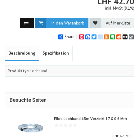
CHF
CHF
42.70
inkl. MwSt (8.1%)
In den Warenkorb
Auf Merkliste
Share
Pinterest
Facebook
Twitter
google_bookmarks
Odnoklassniki
Evernote
Reddit
MySpa
Wo
Beschreibung
Spezifikation
Produkttyp:
Lochband
Besuchte Seiten
11929
Elbro Lochband 45m Verzinkt 17 X 0.6 Mm
ALT
CHF
CHF
42.70