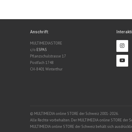
Anschrift:
Interakt
MULTIMEDIASTORE
c/o
ESPAS
Pflanzschulstrasse 17
Postfach 1748
CH-8401 Winterthur
© MULTIMEDIA online STORE der Schweiz 2001-2026.
Alle Rechte vorbehalten. Der MULTIMEDIA online STORE der Schw
MULTIMEDIA online STORE der Schweiz behält sich ausdrücklich