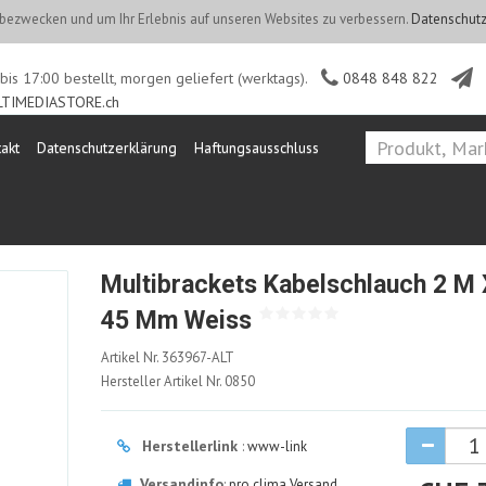
ezwecken und um Ihr Erlebnis auf unseren Websites zu verbessern.
Datenschutz
is 17:00 bestellt, morgen geliefert (werktags).
0848 848 822
TIMEDIASTORE.ch
akt
Datenschutzerklärung
Haftungsausschluss
Multibrackets Kabelschlauch 2 M 
45 Mm Weiss
363967-
Artikel Nr.
363967-ALT
ALT
Hersteller Artikel Nr.
0850
Herstellerlink
:
www-link
Versandinfo
:
pro clima Versand