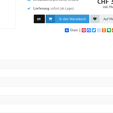
CHF
inkl. M
Lieferung
: sofort (ab Lager)
In den Warenkorb
Auf Me
Share
Pinterest
Facebook
Twitter
google_
Odno
E