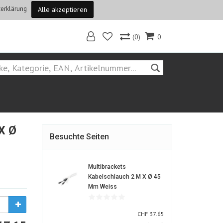
erklärung
Alle akzeptieren
(0)
0
Home
Smart Home + Gebäude
Gebäudetechnik
X Ø
Besuchte Seiten
Multibrackets
Kabelschlauch 2 M X Ø 45
363967-
Mm Weiss
ALT
CHF
CHF
37.65