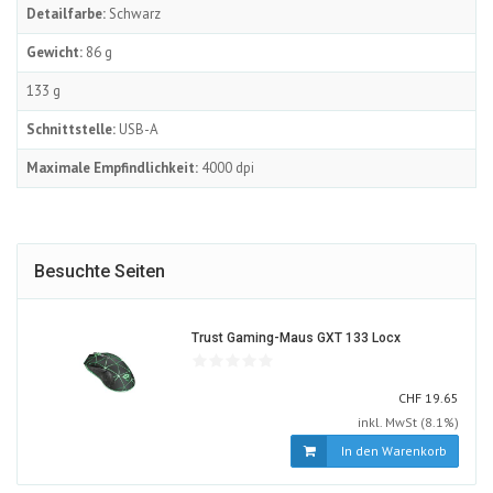
Detailfarbe:
Schwarz
Gewicht:
86 g
133 g
Schnittstelle:
USB-A
Maximale Empfindlichkeit:
4000 dpi
Besuchte Seiten
889031-
Trust Gaming-Maus GXT 133 Locx
ALT
CHF
CHF
19.65
inkl. MwSt (8.1%)
In den Warenkorb