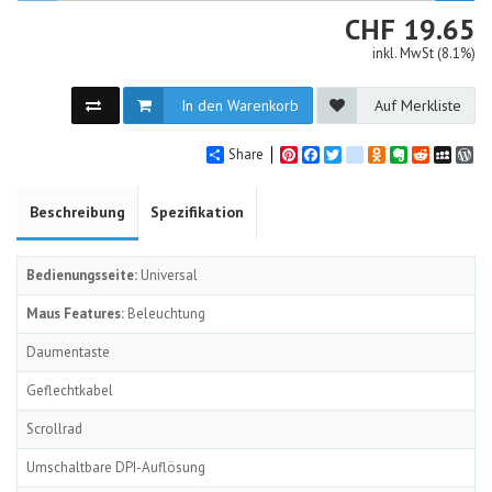
CHF
CHF
19.65
inkl. MwSt (8.1%)
In den Warenkorb
Auf Merkliste
Share
Pinterest
Facebook
Twitter
google_bookmarks
Odnoklassniki
Evernote
Reddit
MySpa
Wo
Beschreibung
Spezifikation
Bedienungsseite:
Universal
Maus Features:
Beleuchtung
Daumentaste
Geflechtkabel
Scrollrad
Umschaltbare DPI-Auflösung