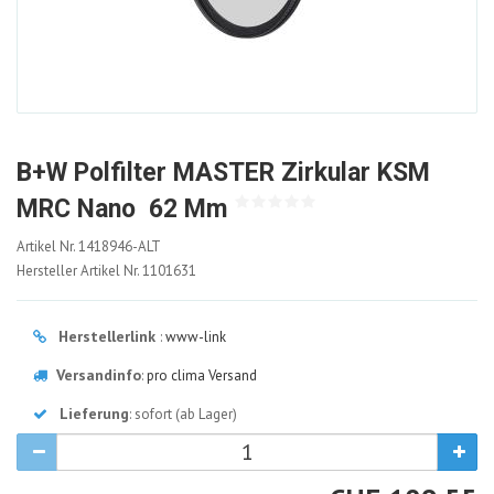
B+W Polfilter MASTER Zirkular KSM
MRC Nano  62 Mm
1418946-
Artikel Nr.
1418946-ALT
ALT
Hersteller Artikel Nr.
1101631
Herstellerlink
:
www-link
Versandinfo
:
pro clima Versand
Lieferung
: sofort (ab Lager)