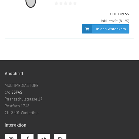
ALT
CHF
CHF
109.55
inkl. MwSt (8.1%)
In den Warenkorb
Anschrift:
MULTIMEDIASTORE
c/o
ESPAS
Pflanzschulstrasse 17
Postfach 1748
CH-8401 Winterthur
Interaktion: