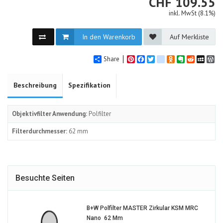
CHF
CHF
109.55
inkl. MwSt (8.1%)
In den Warenkorb
Auf Merkliste
Share
Pinterest
Facebook
Twitter
google_bookmarks
Odnoklassniki
Evernote
Reddit
MySpa
Wo
Beschreibung
Spezifikation
Objektivfilter Anwendung:
Polfilter
Filterdurchmesser:
62 mm
Besuchte Seiten
B+W Polfilter MASTER Zirkular KSM MRC
1418946-
Nano  62 Mm