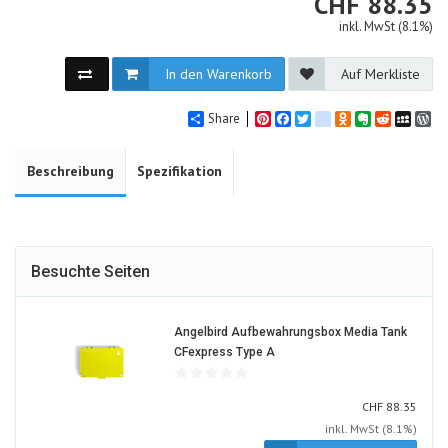
CHF
CHF
88.35
inkl. MwSt (8.1%)
In den Warenkorb
Auf Merkliste
Share
Pinterest
Facebook
Twitter
google_bookmarks
Odnoklassniki
Evernote
Reddit
MySpa
Wo
Beschreibung
Spezifikation
Besuchte Seiten
Angelbird Aufbewahrungsbox Media Tank
1639954-
CFexpress Type A
ALT
CHF
CHF
88.35
inkl. MwSt (8.1%)