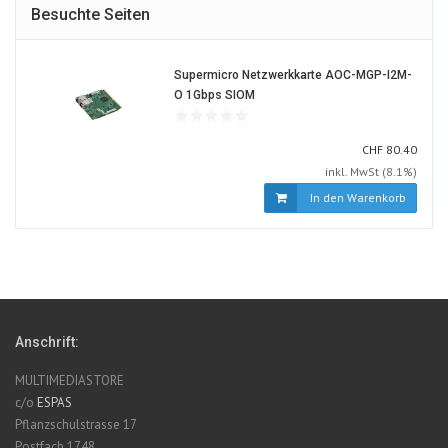
Besuchte Seiten
Supermicro Netzwerkkarte AOC-MGP-I2M-
591153-
O 1Gbps SIOM
ALT
CHF
CHF
80.40
inkl. MwSt (8.1%)
In den Warenkorb
Anschrift:
MULTIMEDIASTORE
c/o
ESPAS
Pflanzschulstrasse 17
Postfach 1748