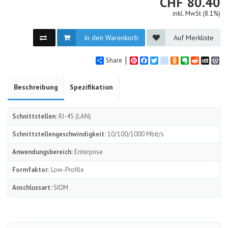
CHF
CHF
80.40
inkl. MwSt (8.1%)
In den Warenkorb
Auf Merkliste
Share
Pinterest
Facebook
Twitter
google_bookmarks
Odnoklassniki
Evernote
Reddit
MySpa
Wo
Beschreibung
Spezifikation
Schnittstellen:
RJ-45 (LAN)
Schnittstellengeschwindigkeit:
10/100/1000 Mbit/s
Anwendungsbereich:
Enterprise
Formfaktor:
Low-Profile
Anschlussart:
SIOM