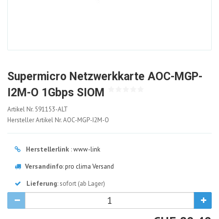
Supermicro Netzwerkkarte AOC-MGP-
I2M-O 1Gbps SIOM
591153-
Artikel Nr.
591153-ALT
ALT
Hersteller Artikel Nr.
AOC-MGP-I2M-O
Herstellerlink
:
www-link
Versandinfo
:
pro clima Versand
Lieferung
: sofort (ab Lager)