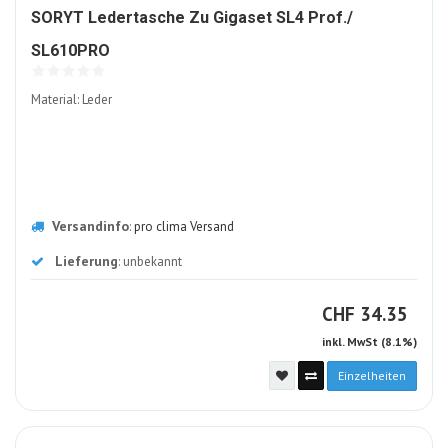
SORYT Ledertasche Zu Gigaset SL4 Prof./
254571-
SL610PRO
ALT
Material: Leder
Versandinfo
:
pro clima Versand
Lieferung
: unbekannt
CHF
CHF
34.35
inkl. MwSt (8.1%)
Einzelheiten