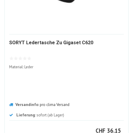
261341-
SORYT Ledertasche Zu Gigaset C620
ALT
Material: Leder
Versandinfo
:
pro clima Versand
Lieferung
: sofort (ab Lager)
CHF
CHF
36.15