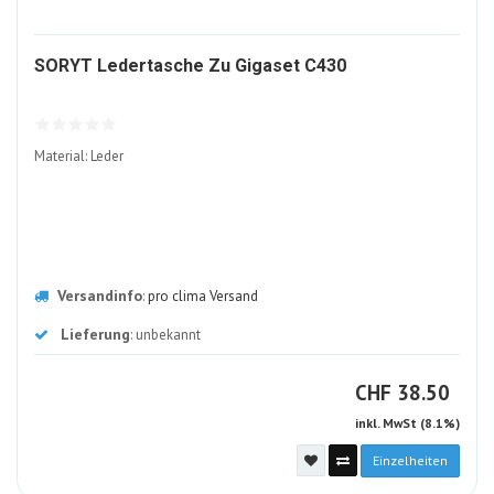
540600-
SORYT Ledertasche Zu Gigaset C430
ALT
Material: Leder
Versandinfo
:
pro clima Versand
Lieferung
: unbekannt
CHF
CHF
38.50
inkl. MwSt (8.1%)
Einzelheiten