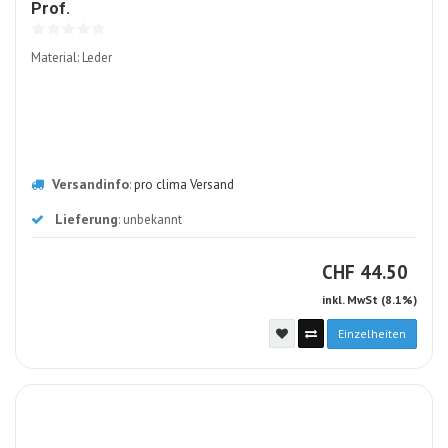
169936-
Prof.
ALT
Material: Leder
Versandinfo
:
pro clima Versand
Lieferung
: unbekannt
CHF
CHF
44.50
inkl. MwSt (8.1%)
Einzelheiten