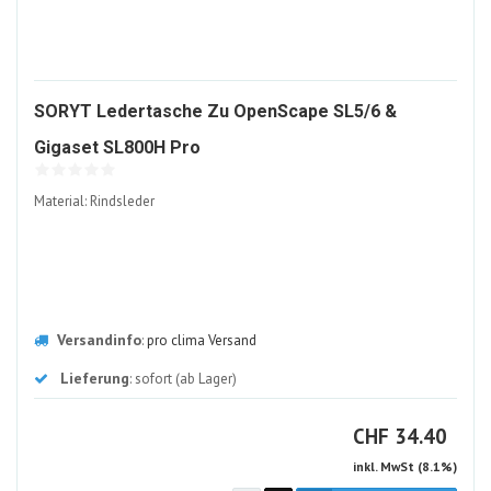
SORYT Ledertasche Zu OpenScape SL5/6 &
1637138-
Gigaset SL800H Pro
ALT
Material: Rindsleder
Versandinfo
:
pro clima Versand
Lieferung
: sofort (ab Lager)
CHF
CHF
34.40
inkl. MwSt (8.1%)