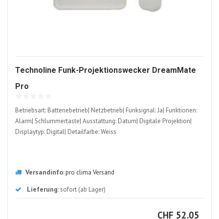
Technoline Funk-Projektionswecker DreamMate
622991-
Pro
ALT
Betriebsart: Batteriebetrieb| Netzbetrieb| Funksignal: Ja| Funktionen:
Alarm| Schlummertaste| Ausstattung: Datum| Digitale Projektion|
Displaytyp: Digital| Detailfarbe: Weiss
Versandinfo
:
pro clima Versand
Lieferung
: sofort (ab Lager)
CHF
CHF
52.05