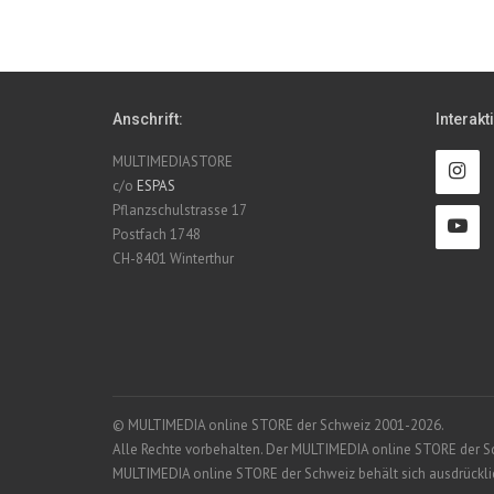
Anschrift:
Interakt
MULTIMEDIASTORE
c/o
ESPAS
Pflanzschulstrasse 17
Postfach 1748
CH-8401 Winterthur
© MULTIMEDIA online STORE der Schweiz 2001-2026.
Alle Rechte vorbehalten. Der MULTIMEDIA online STORE der Schw
MULTIMEDIA online STORE der Schweiz behält sich ausdrücklich