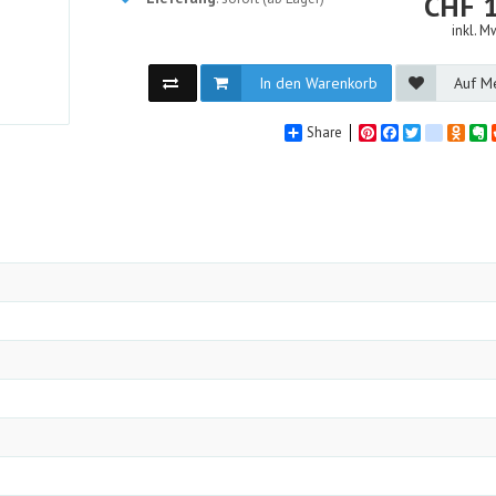
CHF
inkl. M
In den Warenkorb
Auf Me
Share
Pinterest
Facebook
Twitter
google_
Odno
E