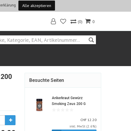
erklärung
Alle akzeptieren
(0)
0
Home
Hersteller::Ankerkraut
 200
Besuchte Seiten
Ankerkraut Gewürz
740881-
Smoking Zeus 200 G
ALT
CHF
CHF
12.20
inkl. MwSt (2.6%)