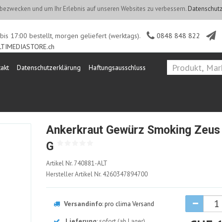
ezwecken und um Ihr Erlebnis auf unseren Websites zu verbessern.
Datenschutz
is 17:00 bestellt, morgen geliefert (werktags).
0848 848 822
TIMEDIASTORE.ch
akt
Datenschutzerklärung
Haftungsausschluss
Ankerkraut Gewürz Smoking Zeus
G
740881-
Artikel Nr.
740881-ALT
ALT
Hersteller Artikel Nr.
4260347894700
Versandinfo
:
pro clima Versand
Lieferung
: sofort (ab Lager)