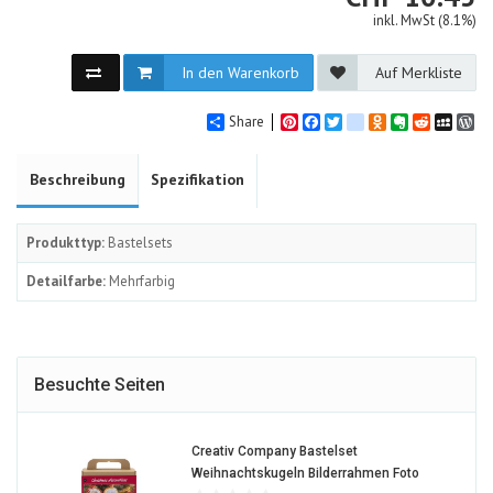
inkl. MwSt (8.1%)
In den Warenkorb
Auf Merkliste
Share
Pinterest
Facebook
Twitter
google_bookmarks
Odnoklassniki
Evernote
Reddit
MySpa
Wo
Beschreibung
Spezifikation
Produkttyp:
Bastelsets
Detailfarbe:
Mehrfarbig
Besuchte Seiten
Creativ Company Bastelset
1582313-
Weihnachtskugeln Bilderrahmen Foto
ALT