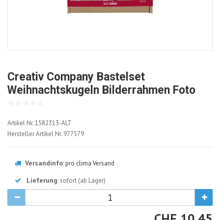
Creativ Company Bastelset
Weihnachtskugeln Bilderrahmen Foto
1582313-
Artikel Nr.
1582313-ALT
ALT
Hersteller Artikel Nr.
977579
Versandinfo
:
pro clima Versand
Lieferung
: sofort (ab Lager)
CHF
CHF
10.45