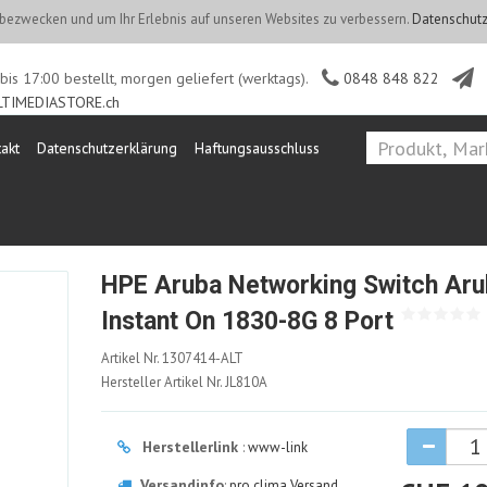
ezwecken und um Ihr Erlebnis auf unseren Websites zu verbessern.
Datenschutz
is 17:00 bestellt, morgen geliefert (werktags).
0848 848 822
TIMEDIASTORE.ch
akt
Datenschutzerklärung
Haftungsausschluss
HPE Aruba Networking Switch Aru
Instant On 1830-8G 8 Port
1307414-
Artikel Nr.
1307414-ALT
ALT
Hersteller Artikel Nr.
JL810A
Herstellerlink
:
www-link
Versandinfo
:
pro clima Versand