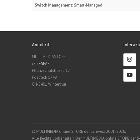
Switch Management:
Smart-Managed
Anschrift:
Interakt
MULTIMEDIASTORE
c/o
ESPAS
Pflanzschulstrasse 17
Postfach 1748
CH-8401 Winterthur
© MULTIMEDIA online STORE der Schweiz 2001-2026.
Alle Rechte vorbehalten. Der MULTIMEDIA online STORE der Schw