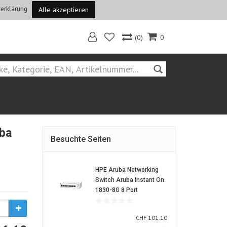
erklärung
Alle akzeptieren
(0)
0
Home
Hersteller::HPE Aruba Networking
ba
Besuchte Seiten
HPE Aruba Networking
Switch Aruba Instant On
1307414-
1830-8G 8 Port
ALT
CHF
CHF
101.10