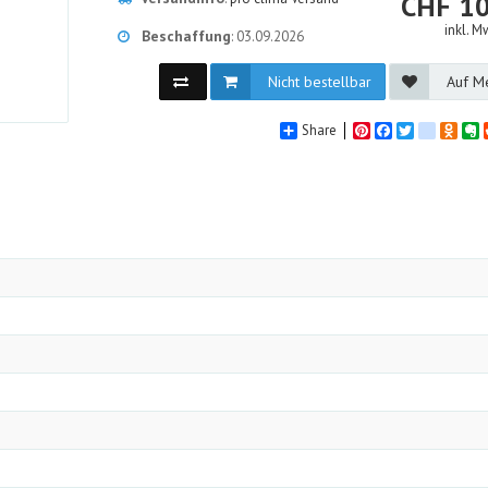
C
CHF
10
inkl. M
Beschaffung
: 03.09.2026
Nicht bestellbar
Auf Me
Share
Pinterest
Facebook
Twitter
google_
Odno
E