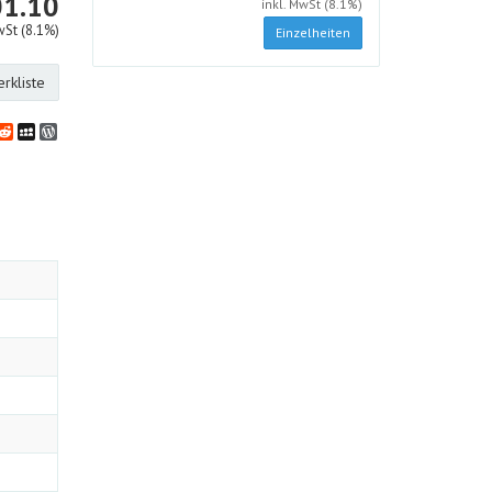
HF
1.10
inkl. MwSt (8.1%)
wSt (8.1%)
Einzelheiten
rkliste
bookmarks
klassniki
vernote
Reddit
MySpace
WordPress