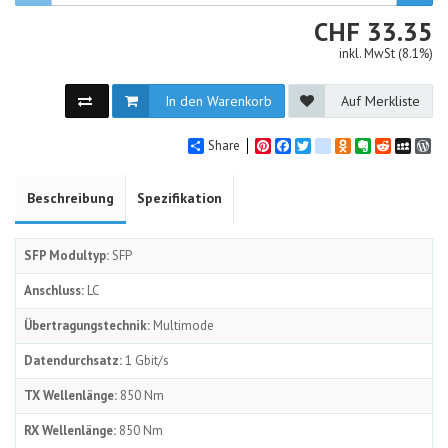
CHF
CHF
33.35
inkl. MwSt (8.1%)
In den Warenkorb
Auf Merkliste
Share
Pinterest
Facebook
Twitter
google_bookmarks
Odnoklassniki
Evernote
Reddit
MySpa
Wo
Beschreibung
Spezifikation
SFP Modultyp:
SFP
Anschluss:
LC
Übertragungstechnik:
Multimode
Datendurchsatz:
1 Gbit/s
TX Wellenlänge:
850 Nm
RX Wellenlänge:
850 Nm