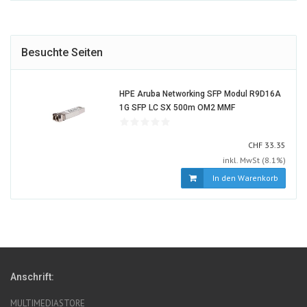
Besuchte Seiten
HPE Aruba Networking SFP Modul R9D16A
1373184-
1G SFP LC SX 500m OM2 MMF
ALT
CHF
CHF
33.35
inkl. MwSt (8.1%)
In den Warenkorb
Anschrift:
MULTIMEDIASTORE