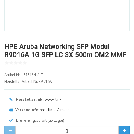
HPE Aruba Networking SFP Modul
R9D16A 1G SFP LC SX 500m OM2 MMF
1373184-
Artikel Nr.
1373184-ALT
ALT
Hersteller Artikel Nr.
R9D16A
Herstellerlink
:
www-link
Versandinfo
:
pro clima Versand
Lieferung
: sofort (ab Lager)