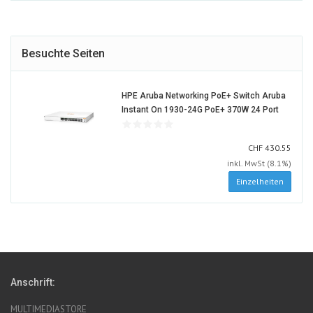
Besuchte Seiten
HPE Aruba Networking PoE+ Switch Aruba
1500723
Instant On 1930-24G PoE+ 370W 24 Port
ALT
CHF
CHF
430.55
inkl. MwSt (8.1%)
Einzelheiten
Anschrift:
MULTIMEDIASTORE