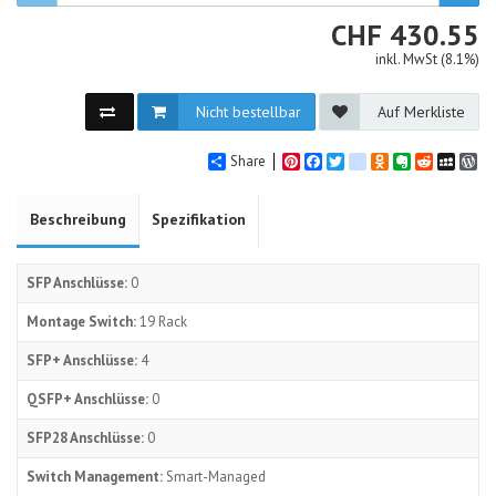
CHF
CHF
430.55
inkl. MwSt (8.1%)
Nicht bestellbar
Auf Merkliste
Share
Pinterest
Facebook
Twitter
google_bookmarks
Odnoklassniki
Evernote
Reddit
MySpa
Wo
Beschreibung
Spezifikation
SFP Anschlüsse:
0
Montage Switch:
19 Rack
SFP+ Anschlüsse:
4
QSFP+ Anschlüsse:
0
SFP28 Anschlüsse:
0
Switch Management:
Smart-Managed