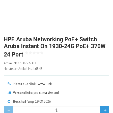
HPE Aruba Networking PoE+ Switch
Aruba Instant On 1930-24G PoE+ 370W
24 Port
1500723-
Artikel Nr.
1500723-ALT
ALT
Hersteller Artikel Nr.
JL684B
Herstellerlink
:
www-link
Versandinfo
:
pro clima Versand
Beschaffung
: 19.08.2026