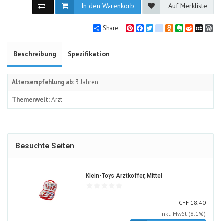
In den Warenkorb
Auf Merkliste
Share
Pinterest
Facebook
Twitter
google_bookmarks
Odnoklassniki
Evernote
Reddit
MySpa
Wo
Beschreibung
Spezifikation
Altersempfehlung ab:
3 Jahren
Themenwelt:
Arzt
Besuchte Seiten
182776-
Klein-Toys Arztkoffer, Mittel
ALT
CHF
CHF
18.40
inkl. MwSt (8.1%)