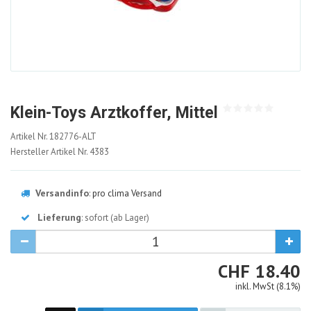
Klein-Toys Arztkoffer, Mittel
182776-
Artikel Nr.
182776-ALT
ALT
Hersteller Artikel Nr.
4383
Versandinfo
:
pro clima Versand
Lieferung
: sofort (ab Lager)
CHF
CHF
18.40
inkl. MwSt (8.1%)