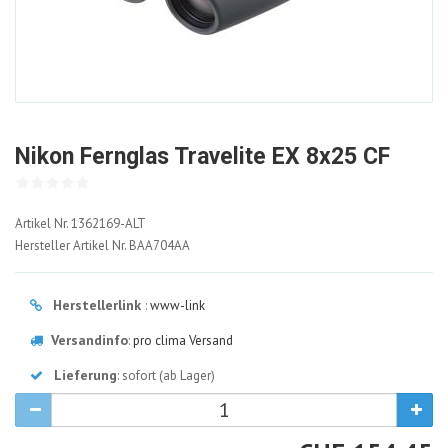
Nikon Fernglas Travelite EX 8x25 CF
1362169-
Artikel Nr.
1362169-ALT
ALT
Hersteller Artikel Nr.
BAA704AA
Herstellerlink
:
www-link
Versandinfo
:
pro clima Versand
Lieferung
: sofort (ab Lager)