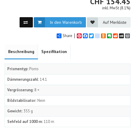
CHF
CHF
154.45
inkl. MwSt (8.1%)
In den Warenkorb
Auf Merkliste
Share
Pinterest
Facebook
Twitter
google_bookmarks
Odnoklassniki
Evernote
Reddit
MySpa
Wo
Beschreibung
Spezifikation
Prismentyp:
Porro
Dämmerungszahl:
14.1
Vergrösserung:
8 ×
Bildstabilisator:
Nein
Gewicht:
355 g
Sehfeld auf 1000 m:
110 m