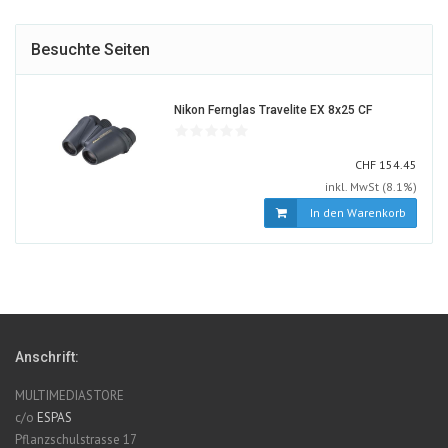
Besuchte Seiten
1362169-
Nikon Fernglas Travelite EX 8x25 CF
ALT
CHF
CHF
154.45
inkl. MwSt (8.1%)
In den Warenkorb
Anschrift:
MULTIMEDIASTORE
c/o
ESPAS
Pflanzschulstrasse 17