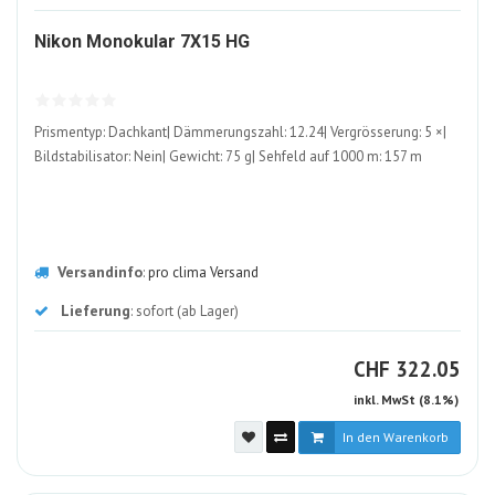
1362148-
Nikon Monokular 7X15 HG
ALT
Prismentyp: Dachkant| Dämmerungszahl: 12.24| Vergrösserung: 5 ×|
Bildstabilisator: Nein| Gewicht: 75 g| Sehfeld auf 1000 m: 157 m
Versandinfo
:
pro clima Versand
Lieferung
: sofort (ab Lager)
CHF
CHF
322.05
inkl. MwSt (8.1%)
In den Warenkorb