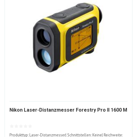
10
Nikon Laser-Distanzmesser Forestry Pro II 1600 M
AL
Produkttyp: Laser-Distanzmesser| Schnittstellen: Keine| Reichweite: