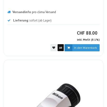
Versandinfo
:
pro clima Versand
Lieferung
: sofort (ab Lager)
CHF
CHF
88.00
inkl. MwSt (8.1%)
In den Warenkorb