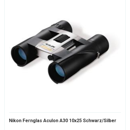
345
Nikon Fernglas Aculon A30 10x25 Schwarz/Silber
ALT