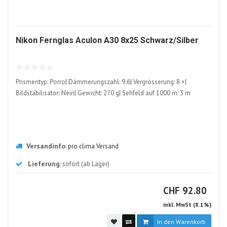
3454
Nikon Fernglas Aculon A30 8x25 Schwarz/Silber
ALT
Prismentyp: Porro| Dämmerungszahl: 9.6| Vergrösserung: 8 ×|
Bildstabilisator: Nein| Gewicht: 270 g| Sehfeld auf 1000 m: 3 m
Versandinfo
:
pro clima Versand
Lieferung
: sofort (ab Lager)
CHF
CHF
92.80
inkl. MwSt (8.1%)
In den Warenkorb