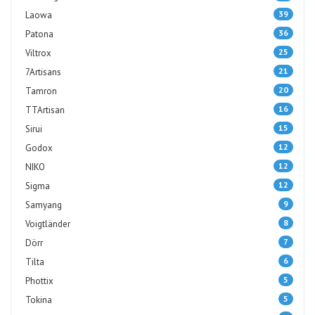
39
Laowa
36
Patona
25
Viltrox
21
7Artisans
20
Tamron
16
TTArtisan
15
Sirui
12
Godox
12
NIKO
12
Sigma
9
Samyang
8
Voigtländer
7
Dörr
6
Tilta
5
Phottix
5
Tokina