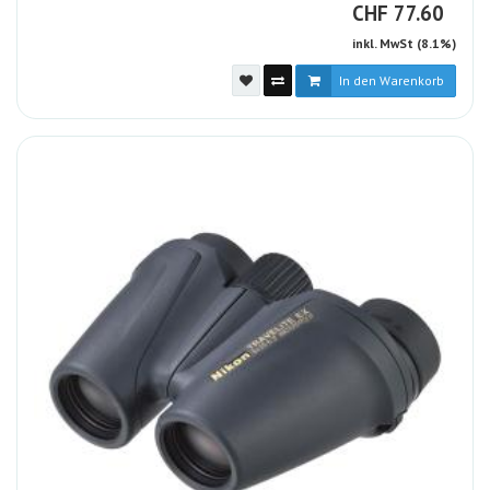
CHF
CHF
77.60
inkl. MwSt (8.1%)
In den Warenkorb