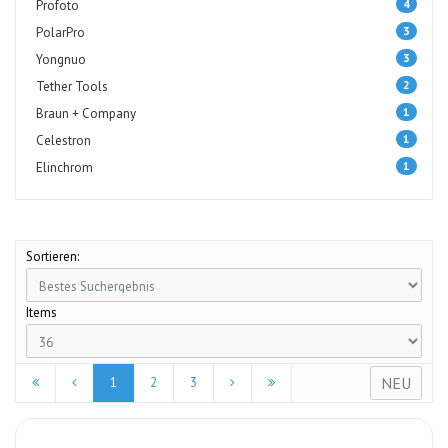
4
Profoto
3
PolarPro
3
Yongnuo
2
Tether Tools
1
Braun + Company
1
Celestron
1
Elinchrom
Sortieren:
Items
NEU
1
2
3