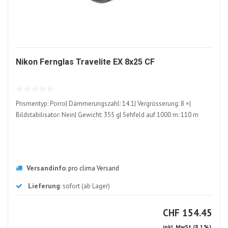
1362169-
Nikon Fernglas Travelite EX 8x25 CF
ALT
Prismentyp: Porro| Dämmerungszahl: 14.1| Vergrösserung: 8 ×|
Bildstabilisator: Nein| Gewicht: 355 g| Sehfeld auf 1000 m: 110 m
Versandinfo
:
pro clima Versand
Lieferung
: sofort (ab Lager)
CHF
CHF
154.45
inkl. MwSt (8.1%)