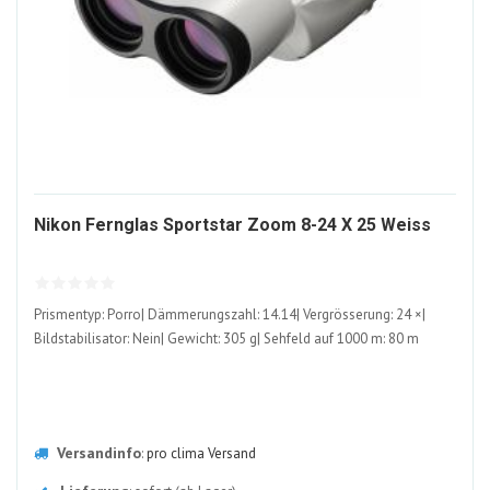
1045
Nikon Fernglas Sportstar Zoom 8-24 X 25 Weiss
ALT
Prismentyp: Porro| Dämmerungszahl: 14.14| Vergrösserung: 24 ×|
Bildstabilisator: Nein| Gewicht: 305 g| Sehfeld auf 1000 m: 80 m
Versandinfo
:
pro clima Versand