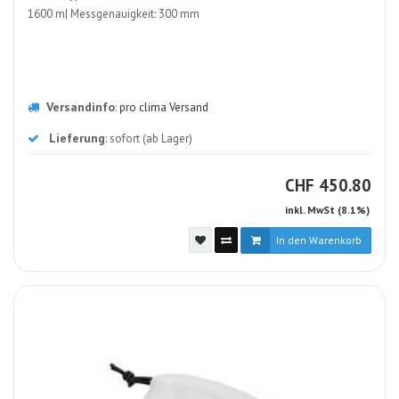
1600 m| Messgenauigkeit: 300 mm
Versandinfo
:
pro clima Versand
Lieferung
: sofort (ab Lager)
CHF
CHF
450.80
inkl. MwSt (8.1%)
In den Warenkorb