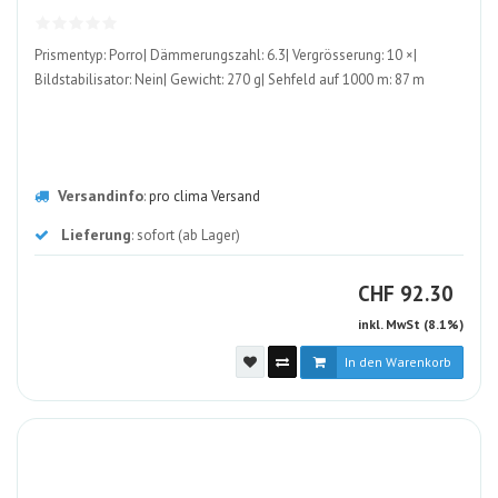
Prismentyp: Porro| Dämmerungszahl: 6.3| Vergrösserung: 10 ×|
Bildstabilisator: Nein| Gewicht: 270 g| Sehfeld auf 1000 m: 87 m
Versandinfo
:
pro clima Versand
Lieferung
: sofort (ab Lager)
CHF
CHF
92.30
inkl. MwSt (8.1%)
In den Warenkorb