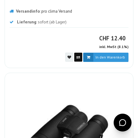
Versandinfo
:
pro clima Versand
Lieferung
: sofort (ab Lager)
CHF
CHF
12.40
inkl. MwSt (8.1%)
In den Warenkorb