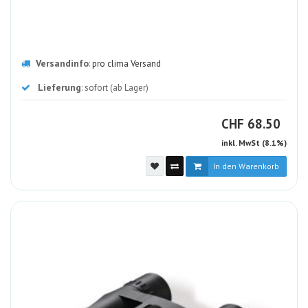
Versandinfo
:
pro clima Versand
Lieferung
: sofort (ab Lager)
CHF
CHF
68.50
inkl. MwSt (8.1%)
In den Warenkorb