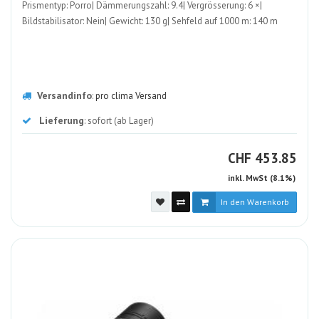
Prismentyp: Porro| Dämmerungszahl: 9.4| Vergrösserung: 6 ×|
Bildstabilisator: Nein| Gewicht: 130 g| Sehfeld auf 1000 m: 140 m
Versandinfo
:
pro clima Versand
Lieferung
: sofort (ab Lager)
CHF
CHF
453.85
inkl. MwSt (8.1%)
In den Warenkorb