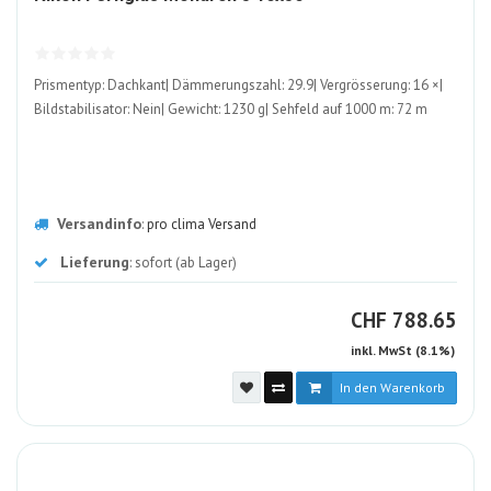
ALT
Prismentyp: Dachkant| Dämmerungszahl: 29.9| Vergrösserung: 16 ×|
Bildstabilisator: Nein| Gewicht: 1230 g| Sehfeld auf 1000 m: 72 m
Versandinfo
:
pro clima Versand
Lieferung
: sofort (ab Lager)
CHF
CHF
788.65
inkl. MwSt (8.1%)
In den Warenkorb