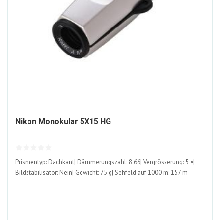
1362147-
Nikon Monokular 5X15 HG
ALT
Prismentyp: Dachkant| Dämmerungszahl: 8.66| Vergrösserung: 5 ×|
Bildstabilisator: Nein| Gewicht: 75 g| Sehfeld auf 1000 m: 157 m