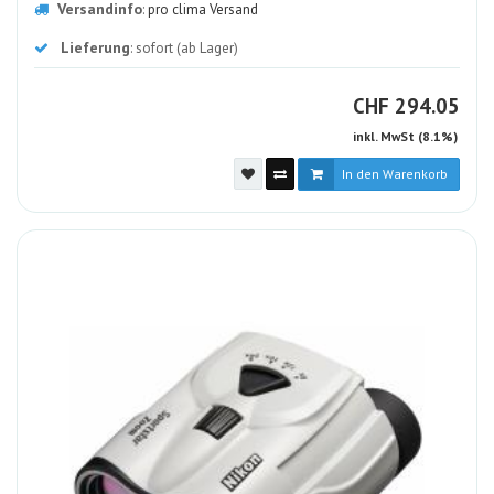
Versandinfo
:
pro clima Versand
Lieferung
: sofort (ab Lager)
CHF
CHF
294.05
inkl. MwSt (8.1%)
In den Warenkorb