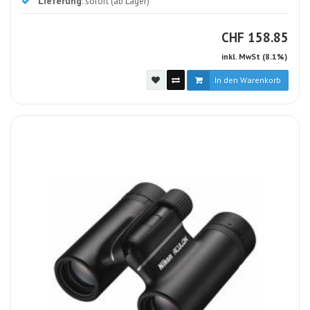
Lieferung
: sofort (ab Lager)
CHF
CHF
158.85
inkl. MwSt (8.1%)
In den Warenkorb