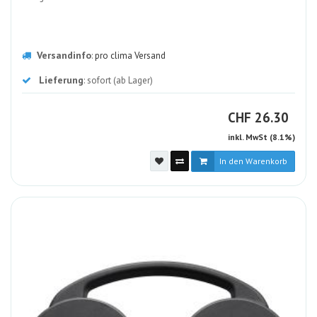
Versandinfo
:
pro clima Versand
Lieferung
: sofort (ab Lager)
CHF
CHF
26.30
inkl. MwSt (8.1%)
In den Warenkorb