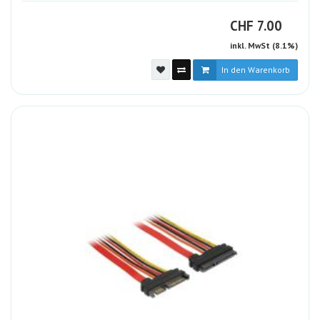
CHF
CHF
7.00
inkl. MwSt (8.1%)
In den Warenkorb