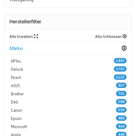
Herstellerfilter
Alle Erweitern
Alle Schliessen
Marke
1997
HP Inc.
1732
Delock
1122
Peach
817
ASUS
721
Brother
588
Dell
539
Canon
486
Epson
464
Microsoft
449
Apple