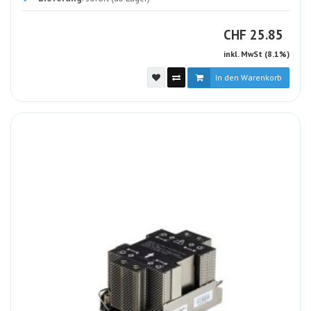
CHF
CHF
25.85
inkl. MwSt (8.1%)
In den Warenkorb