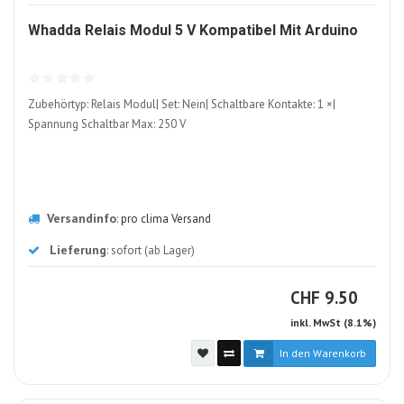
113
Whadda Relais Modul 5 V Kompatibel Mit Arduino
ALT
Zubehörtyp: Relais Modul| Set: Nein| Schaltbare Kontakte: 1 ×|
Spannung Schaltbar Max: 250 V
Versandinfo
:
pro clima Versand
Lieferung
: sofort (ab Lager)
CHF
CHF
9.50
inkl. MwSt (8.1%)
In den Warenkorb