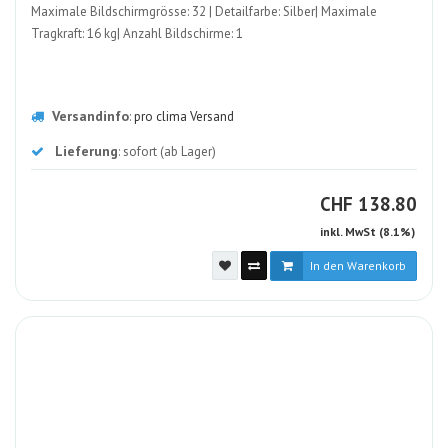
Maximale Bildschirmgrösse: 32 | Detailfarbe: Silber| Maximale
Tragkraft: 16 kg| Anzahl Bildschirme: 1
Versandinfo
:
pro clima Versand
Lieferung
: sofort (ab Lager)
CHF
CHF
138.80
inkl. MwSt (8.1%)
In den Warenkorb