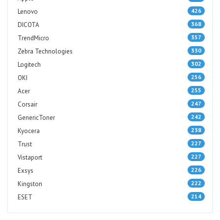
426
Lenovo
368
DICOTA
357
TrendMicro
330
Zebra Technologies
302
Logitech
256
OKI
255
Acer
247
Corsair
242
GenericToner
238
Kyocera
227
Trust
227
Vistaport
226
Exsys
222
Kingston
214
ESET