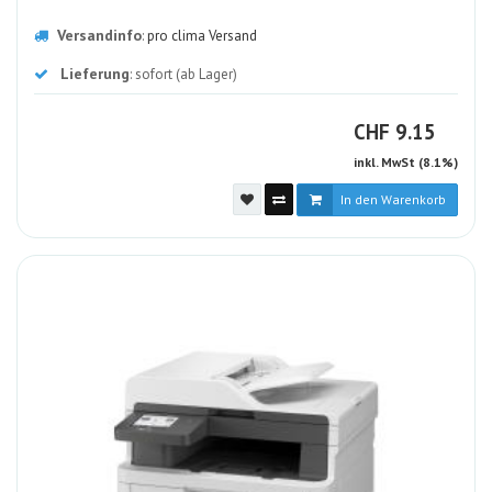
Versandinfo
:
pro clima Versand
Lieferung
: sofort (ab Lager)
CHF
CHF
9.15
inkl. MwSt (8.1%)
In den Warenkorb