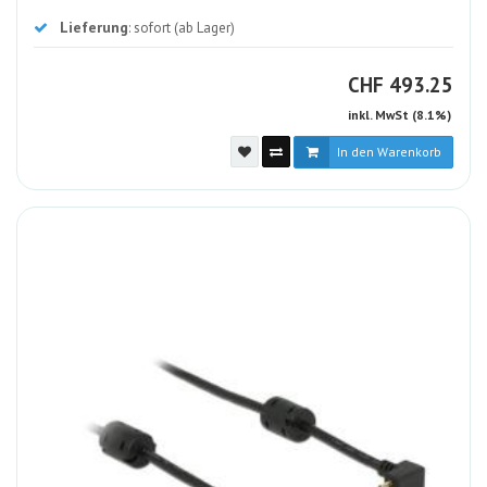
Lieferung
: sofort (ab Lager)
CHF
CHF
493.25
inkl. MwSt (8.1%)
In den Warenkorb