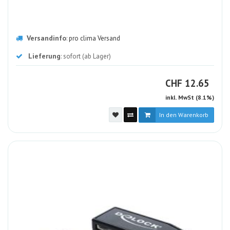
Versandinfo
:
pro clima Versand
Lieferung
: sofort (ab Lager)
CHF
CHF
12.65
inkl. MwSt (8.1%)
In den Warenkorb