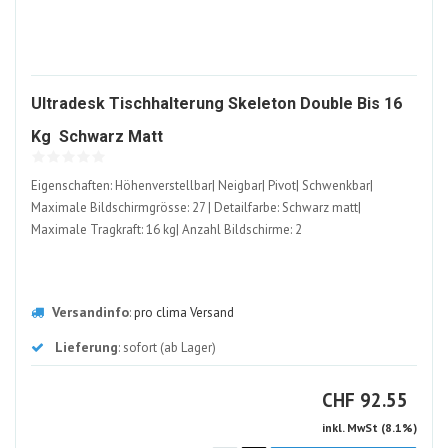
Ultradesk Tischhalterung Skeleton Double Bis 16
1601390-
Kg  Schwarz Matt
ALT
Eigenschaften: Höhenverstellbar| Neigbar| Pivot| Schwenkbar|
Maximale Bildschirmgrösse: 27 | Detailfarbe: Schwarz matt|
Maximale Tragkraft: 16 kg| Anzahl Bildschirme: 2
Versandinfo
:
pro clima Versand
Lieferung
: sofort (ab Lager)
CHF
CHF
92.55
inkl. MwSt (8.1%)