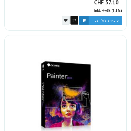
CHF
CHF
57.10
inkl. MwSt (8.1%)
In den Warenkorb