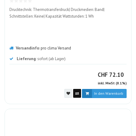
Drucktechnik: Thermotransferdruck| Druckmedien: Band|
Schnittstellen: Keine| Kapazität Wattstunden: 1 Wh
Versandinfo
:
pro clima Versand
Lieferung
: sofort (ab Lager)
CHF
CHF
72.10
inkl. MwSt (8.1%)
In den Warenkorb