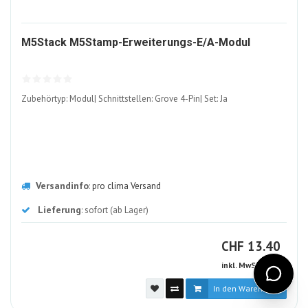
161020
M5Stack M5Stamp-Erweiterungs-E/A-Modul
ALT
Zubehörtyp: Modul| Schnittstellen: Grove 4-Pin| Set: Ja
Versandinfo
:
pro clima Versand
Lieferung
: sofort (ab Lager)
CHF
CHF
13.40
inkl. MwSt (8.1%)
In den Warenkorb