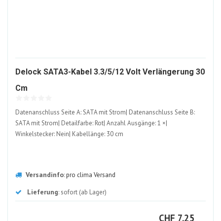
Delock SATA3-Kabel 3.3/5/12 Volt Verlängerung 30
499146-
Cm
ALT
Datenanschluss Seite A: SATA mit Strom| Datenanschluss Seite B:
SATA mit Strom| Detailfarbe: Rot| Anzahl Ausgänge: 1 ×|
Winkelstecker: Nein| Kabellänge: 30 cm
Versandinfo
:
pro clima Versand
Lieferung
: sofort (ab Lager)
CHF
CHF
7.25