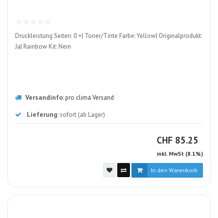
ALT
Druckleistung Seiten: 0 ×| Toner/Tinte Farbe: Yellow| Originalprodukt:
Ja| Rainbow Kit: Nein
Versandinfo
:
pro clima Versand
Lieferung
: sofort (ab Lager)
CHF
CHF
85.25
inkl. MwSt (8.1%)
In den Warenkorb