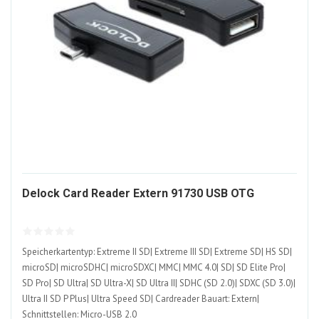
282185
Delock Card Reader Extern 91730 USB OTG
ALT
Speicherkartentyp: Extreme II SD| Extreme III SD| Extreme SD| HS SD|
microSD| microSDHC| microSDXC| MMC| MMC 4.0| SD| SD Elite Pro|
SD Pro| SD Ultra| SD Ultra-X| SD Ultra II| SDHC (SD 2.0)| SDXC (SD 3.0)|
Ultra II SD P Plus| Ultra Speed SD| Cardreader Bauart: Extern|
Schnittstellen: Micro-USB 2.0