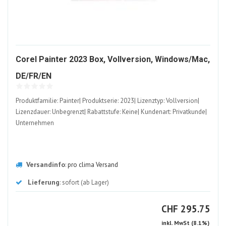
Corel Painter 2023 Box, Vollversion, Windows/Mac,
1407177-
DE/FR/EN
ALT
Produktfamilie: Painter| Produktserie: 2023| Lizenztyp: Vollversion|
Lizenzdauer: Unbegrenzt| Rabattstufe: Keine| Kundenart: Privatkunde|
Unternehmen
Versandinfo
:
pro clima Versand
Lieferung
: sofort (ab Lager)
CHF
CHF
295.75
inkl. MwSt (8.1%)