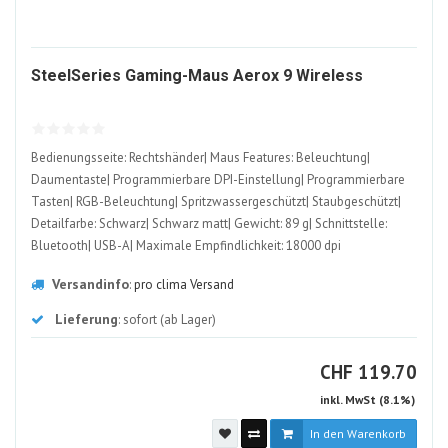
137787
SteelSeries Gaming-Maus Aerox 9 Wireless
ALT
Bedienungsseite: Rechtshänder| Maus Features: Beleuchtung|
Daumentaste| Programmierbare DPI-Einstellung| Programmierbare
Tasten| RGB-Beleuchtung| Spritzwassergeschützt| Staubgeschützt|
Detailfarbe: Schwarz| Schwarz matt| Gewicht: 89 g| Schnittstelle:
Bluetooth| USB-A| Maximale Empfindlichkeit: 18000 dpi
Versandinfo
:
pro clima Versand
Lieferung
: sofort (ab Lager)
CHF
CHF
119.70
inkl. MwSt (8.1%)
In den Warenkorb