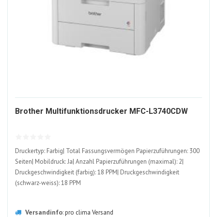
1640
Brother Multifunktionsdrucker MFC-L3740CDW
ALT
Druckertyp: Farbig| Total Fassungsvermögen Papierzuführungen: 300
Seiten| Mobildruck: Ja| Anzahl Papierzuführungen (maximal): 2|
Druckgeschwindigkeit (farbig): 18 PPM| Druckgeschwindigkeit
(schwarz-weiss): 18 PPM
Versandinfo
:
pro clima Versand