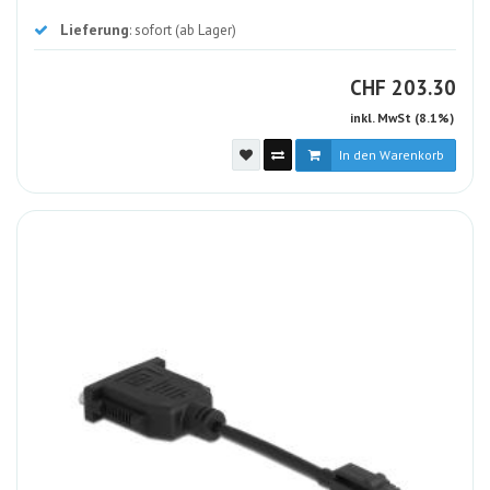
Lieferung
: sofort (ab Lager)
CHF
CHF
203.30
inkl. MwSt (8.1%)
In den Warenkorb