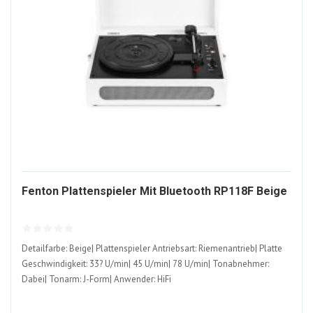
15
Fenton Plattenspieler Mit Bluetooth RP118F Beige
AL
Detailfarbe: Beige| Plattenspieler Antriebsart: Riemenantrieb| Platte
Geschwindigkeit: 33? U/min| 45 U/min| 78 U/min| Tonabnehmer:
Dabei| Tonarm: J-Form| Anwender: HiFi