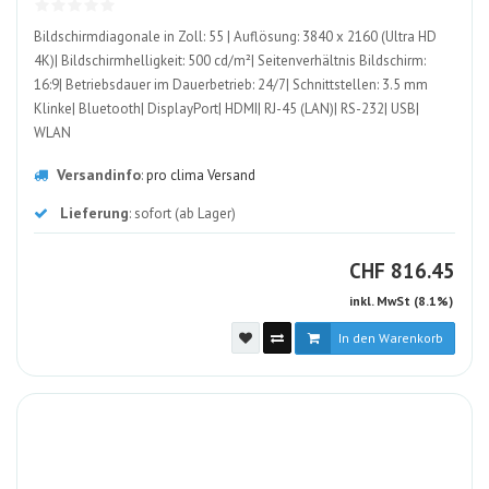
Bildschirmdiagonale in Zoll: 55 | Auflösung: 3840 x 2160 (Ultra HD
4K)| Bildschirmhelligkeit: 500 cd/m²| Seitenverhältnis Bildschirm:
16:9| Betriebsdauer im Dauerbetrieb: 24/7| Schnittstellen: 3.5 mm
Klinke| Bluetooth| DisplayPort| HDMI| RJ-45 (LAN)| RS-232| USB|
WLAN
Versandinfo
:
pro clima Versand
Lieferung
: sofort (ab Lager)
CHF
CHF
816.45
inkl. MwSt (8.1%)
In den Warenkorb