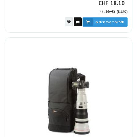
CHF
CHF
18.10
inkl. MwSt (8.1%)
In den Warenkorb