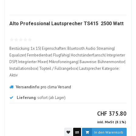
153
Alto Professional Lautsprecher TS415  2500 Watt
AL
Bestückung: 1x 15| Eigenschaften: Bluetooth Audio Streaming|
Equalizer| Fernbedienbar| Flugfähig| Hochständerflansch| Integrierter
DSP| Integrierter Mixer| Mikrofoneingang| Bauweise: Bühnenmonitor|
Installationsbox| Topteil / Fullrangebox| Lautsprecher Kategorie:
Aktiv
Versandinfo
:
pro clima Versand
Lieferung
: sofort (ab Lager)
CHF
CHF
375.80
inkl. MwSt (8.1%)
In den Warenkorb