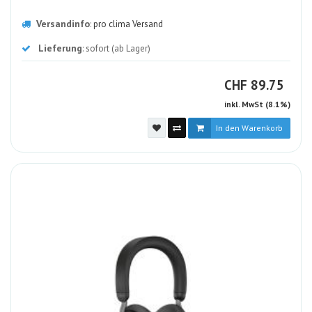
Versandinfo
:
pro clima Versand
Lieferung
: sofort (ab Lager)
CHF
CHF
89.75
inkl. MwSt (8.1%)
In den Warenkorb