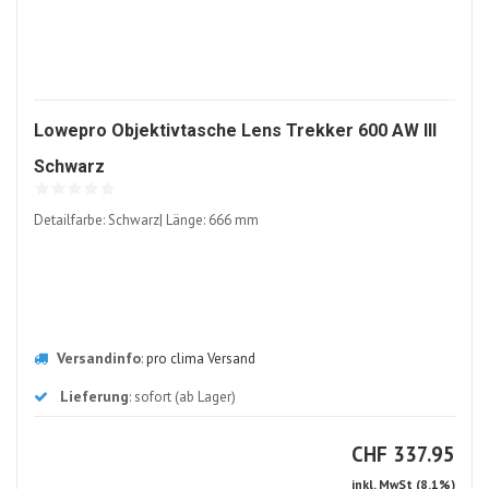
Lowepro Objektivtasche Lens Trekker 600 AW III
347955-
Schwarz
ALT
Detailfarbe: Schwarz| Länge: 666 mm
Versandinfo
:
pro clima Versand
Lieferung
: sofort (ab Lager)
CHF
CHF
337.95
inkl. MwSt (8.1%)