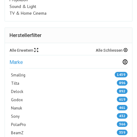
Sound & Light
TV & Home Cinema
Herstellerfilter
Alle Erweitern
Alle Schliessen
Marke
1459
Smallrig
896
Tilta
892
Delock
619
Godox
461
Nanuk
432
Sony
366
PolarPro
359
BeamZ