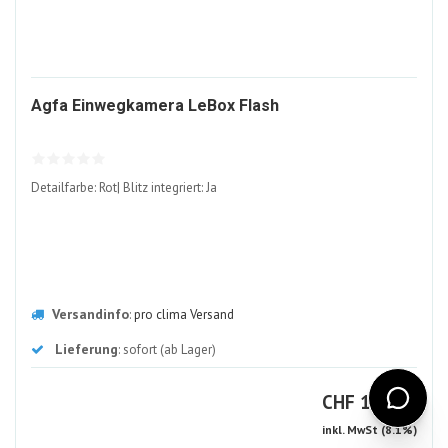
1315117-
Agfa Einwegkamera LeBox Flash
ALT
Detailfarbe: Rot| Blitz integriert: Ja
Versandinfo
:
pro clima Versand
Lieferung
: sofort (ab Lager)
CHF
CHF
17.30
inkl. MwSt (8.1%)