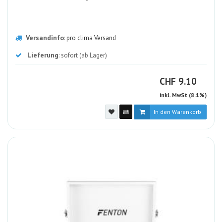
Versandinfo
:
pro clima Versand
Lieferung
: sofort (ab Lager)
CHF
CHF
9.10
inkl. MwSt (8.1%)
In den Warenkorb