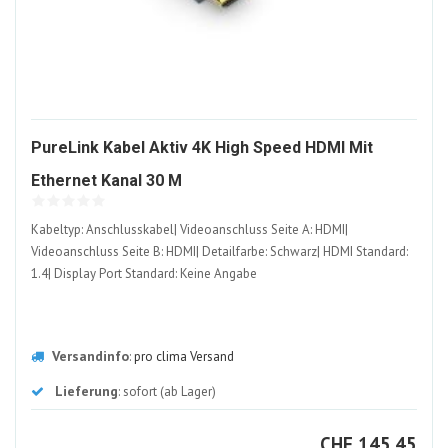
PureLink Kabel Aktiv 4K High Speed HDMI Mit
944050-
Ethernet Kanal 30 M
ALT
Kabeltyp: Anschlusskabel| Videoanschluss Seite A: HDMI|
Videoanschluss Seite B: HDMI| Detailfarbe: Schwarz| HDMI Standard:
1.4| Display Port Standard: Keine Angabe
Versandinfo
:
pro clima Versand
Lieferung
: sofort (ab Lager)
CHF
CHF
145.45