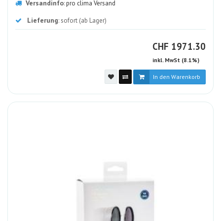
Versandinfo
:
pro clima Versand
Lieferung
: sofort (ab Lager)
CHF
CHF
1971.30
inkl. MwSt (8.1%)
In den Warenkorb