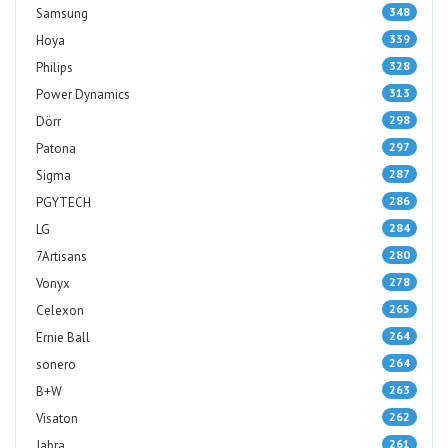
348
Samsung
339
Hoya
328
Philips
313
Power Dynamics
298
Dörr
297
Patona
287
Sigma
286
PGYTECH
284
LG
280
7Artisans
278
Vonyx
265
Celexon
264
Ernie Ball
264
sonero
263
B+W
262
Visaton
261
Jabra