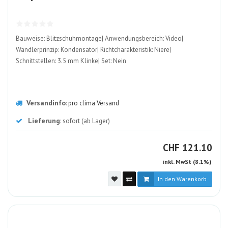
ALT
Bauweise: Blitzschuhmontage| Anwendungsbereich: Video|
Wandlerprinzip: Kondensator| Richtcharakteristik: Niere|
Schnittstellen: 3.5 mm Klinke| Set: Nein
Versandinfo
:
pro clima Versand
Lieferung
: sofort (ab Lager)
CHF
CHF
121.10
inkl. MwSt (8.1%)
In den Warenkorb