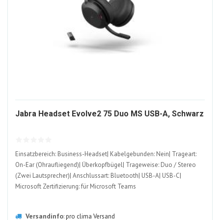
12
Jabra Headset Evolve2 75 Duo MS USB-A, Schwarz
AL
Einsatzbereich: Business-Headset| Kabelgebunden: Nein| Trageart:
On-Ear (Ohraufliegend)| Überkopfbügel| Trageweise: Duo / Stereo
(Zwei Lautsprecher)| Anschlussart: Bluetooth| USB-A| USB-C|
Microsoft Zertifizierung: für Microsoft Teams
Versandinfo
:
pro clima Versand