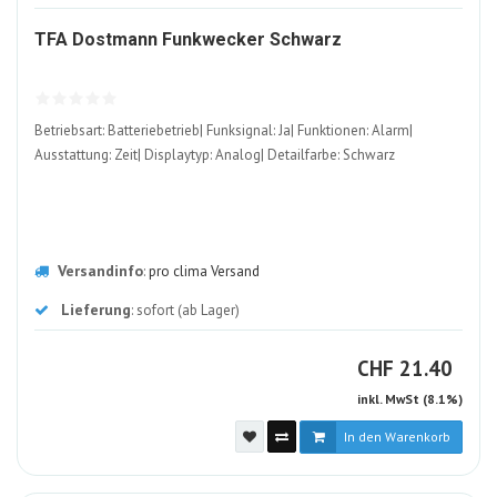
1093707-
TFA Dostmann Funkwecker Schwarz
ALT
Betriebsart: Batteriebetrieb| Funksignal: Ja| Funktionen: Alarm|
Ausstattung: Zeit| Displaytyp: Analog| Detailfarbe: Schwarz
Versandinfo
:
pro clima Versand
Lieferung
: sofort (ab Lager)
CHF
CHF
21.40
inkl. MwSt (8.1%)
In den Warenkorb