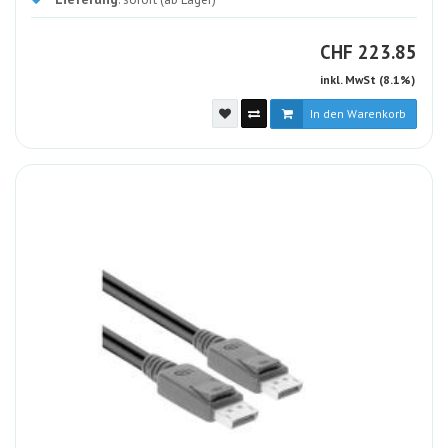
CHF
CHF
223.85
inkl. MwSt (8.1%)
In den Warenkorb