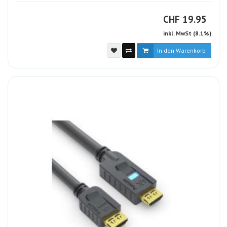
CHF
CHF
19.95
inkl. MwSt (8.1%)
In den Warenkorb