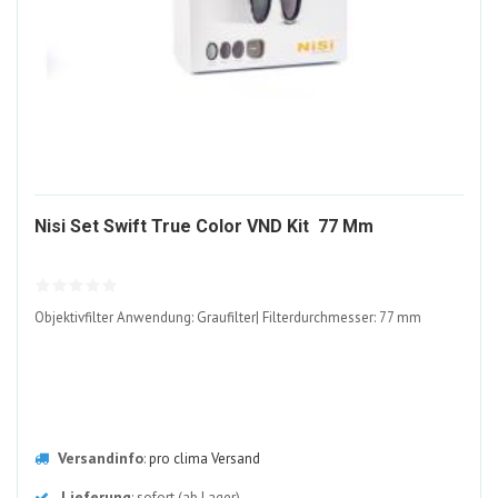
1536694-
Nisi Set Swift True Color VND Kit  77 Mm
ALT
Objektivfilter Anwendung: Graufilter| Filterdurchmesser: 77 mm
Versandinfo
:
pro clima Versand
Lieferung
: sofort (ab Lager)