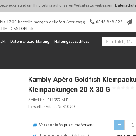
ezwecken und um Ihr Erlebnis auf unseren Websites zu verbessern.
Datenschutz
is 17:00 bestellt, morgen geliefert (werktags).
0848 848 822
TIMEDIASTORE.ch
akt
Datenschutzerklärung
Haftungsausschluss
Kambly Apéro Goldfish Kleinpack
Kleinpackungen 20 X 30 G
1011953-
Artikel Nr.
1011953-ALT
ALT
Hersteller Artikel Nr.
310903
Versandinfo
:
pro clima Versand
Lieferung
: sofort (ab Lager)