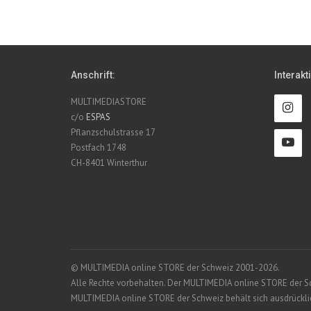
Anschrift:
Interakt
MULTIMEDIASTORE
c/o
ESPAS
Pflanzschulstrasse 17
Postfach 1748
CH-8401 Winterthur
© MULTIMEDIA online STORE der Schweiz 2001-2026.
Alle Rechte vorbehalten. Der MULTIMEDIA online STORE der Schw
MULTIMEDIA online STORE der Schweiz behält sich ausdrücklich