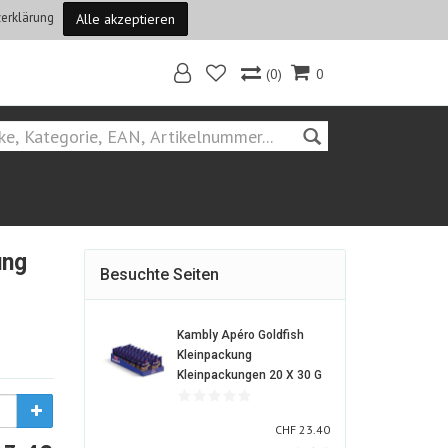
erklärung
Alle akzeptieren
(0)
0
Home
ung
Besuchte Seiten
Kambly Apéro Goldfish
Kleinpackung
1011953-
Kleinpackungen 20 X 30 G
ALT
CHF
CHF
23.40