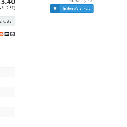
CHF
23.40
inkl. MwSt (2.6%)
wSt (2.6%)
In den Warenkorb
rkliste
bookmarks
klassniki
vernote
Reddit
MySpace
WordPress