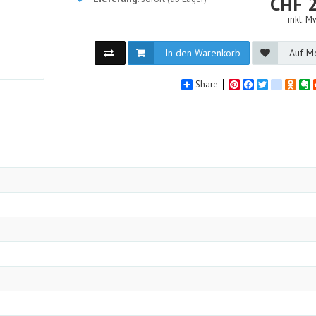
CHF
inkl. M
In den Warenkorb
Auf Me
Share
Pinterest
Facebook
Twitter
google_
Odno
E