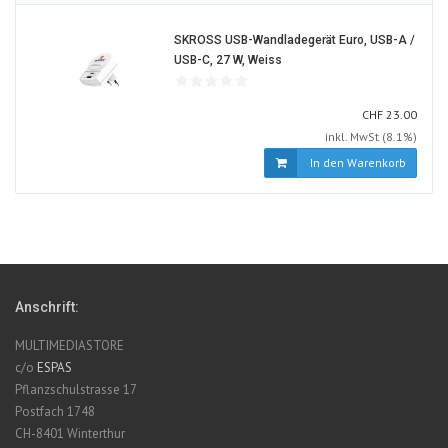
SKROSS USB-Wandladegerät Euro, USB-A /
1026277-
USB-C, 27 W, Weiss
ALT
CHF
CHF
23.00
inkl. MwSt (8.1%)
In den Warenkorb
Anschrift:
MULTIMEDIASTORE
c/o
ESPAS
Pflanzschulstrasse 17
Postfach 1748
CH-8401 Winterthur