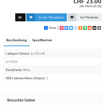
CHF
CHF
23.00
inkl. MwSt (8.1%)
In den Warenkorb
Auf Merkliste
Share
Pinterest
Facebook
Twitter
google_bookmarks
Odnoklassniki
Evernote
Reddit
MySpa
Wo
Beschreibung
Spezifikation
Ladeport Output:
1x 5V/2.4A
1x 5V/3A
Detailfarbe:
Weiss
USB Ladeanschluss (Output):
2
Besuchte Seiten