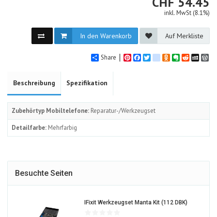
CHF
CHF
54.45
inkl. MwSt (8.1%)
In den Warenkorb
Auf Merkliste
Share
Pinterest
Facebook
Twitter
google_bookmarks
Odnoklassniki
Evernote
Reddit
MySpa
Wo
Beschreibung
Spezifikation
Zubehörtyp Mobiltelefone:
Reparatur-/Werkzeugset
Detailfarbe:
Mehrfarbig
Besuchte Seiten
1191774-
IFixit Werkzeugset Manta Kit (112 DBK)
ALT