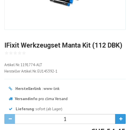
IFixit Werkzeugset Manta Kit (112 DBK)
1191774-
Artikel Nr.
1191774-ALT
ALT
Hersteller Artikel Nr.
EU145392-1
Herstellerlink
:
www-link
Versandinfo
:
pro clima Versand
Lieferung
: sofort (ab Lager)