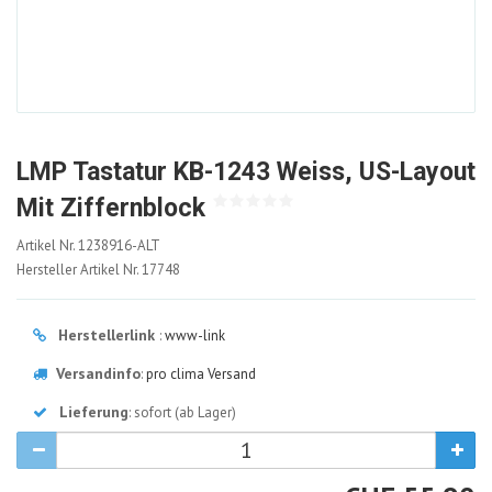
LMP Tastatur KB-1243 Weiss, US-Layout
Mit Ziffernblock
1238916-
Artikel Nr.
1238916-ALT
ALT
Hersteller Artikel Nr.
17748
Herstellerlink
:
www-link
Versandinfo
:
pro clima Versand
Lieferung
: sofort (ab Lager)