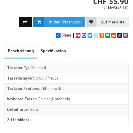
CHF
CHF
55.90
inkl. MwSt (8.1%)
In den Warenkorb
Auf Merkliste
Share
Pinterest
Facebook
Twitter
google_bookmarks
Odnoklassniki
Evernote
Reddit
MySpa
Wo
Beschreibung
Spezifikation
Tastatur Typ:
Standard
Tastaturlayout:
QWERTY (US)
Tastatur Features:
Ziffernblock
Keyboard Tasten:
Chiclet (Notebook)
Detailfarbe:
Weiss
Ziffernblock:
Ja