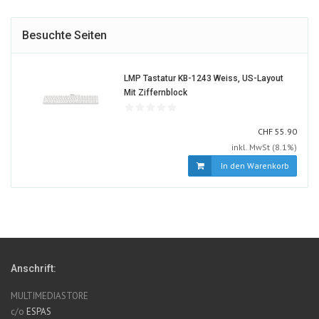
Besuchte Seiten
LMP Tastatur KB-1243 Weiss, US-Layout
1238916-
Mit Ziffernblock
ALT
CHF
CHF
55.90
inkl. MwSt (8.1%)
In den Warenkorb
Anschrift:
MULTIMEDIASTORE
c/o
ESPAS