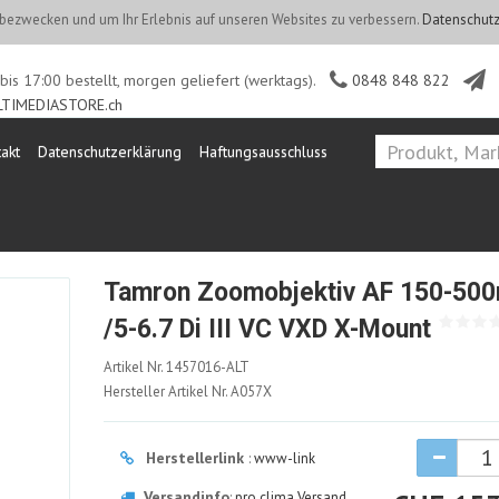
ezwecken und um Ihr Erlebnis auf unseren Websites zu verbessern.
Datenschutz
is 17:00 bestellt, morgen geliefert (werktags).
0848 848 822
TIMEDIASTORE.ch
akt
Datenschutzerklärung
Haftungsausschluss
Tamron Zoomobjektiv AF 150-50
/5-6.7 Di III VC VXD X-Mount
1457016-
Artikel Nr.
1457016-ALT
ALT
Hersteller Artikel Nr.
A057X
Herstellerlink
:
www-link
Versandinfo
:
pro clima Versand