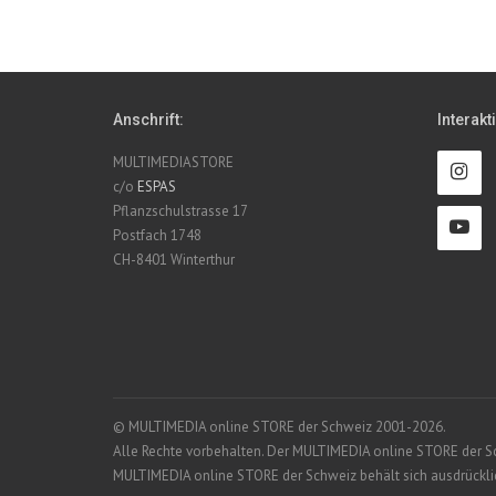
Anschrift:
Interakt
MULTIMEDIASTORE
c/o
ESPAS
Pflanzschulstrasse 17
Postfach 1748
CH-8401 Winterthur
© MULTIMEDIA online STORE der Schweiz 2001-2026.
Alle Rechte vorbehalten. Der MULTIMEDIA online STORE der Schw
MULTIMEDIA online STORE der Schweiz behält sich ausdrücklich