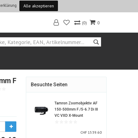
erklärung
Alle akzeptieren
(0)
0
Home
0mm F
Besuchte Seiten
Tamron Zoomobjektiv AF
150-500mm F /5-6.7 Di III
1457016-
VC VXD X-Mount
ALT
CHF
CHF
1539.60