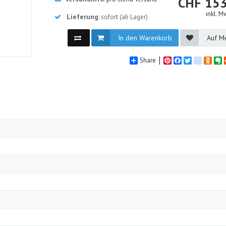
CH
CHF
153
inkl. M
Lieferung
: sofort (ab Lager)
In den Warenkorb
Auf Me
Share
Pinterest
Facebook
Twitter
google_
Odno
E