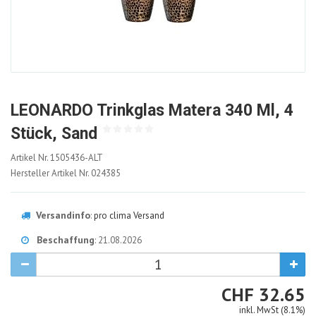
LEONARDO Trinkglas Matera 340 Ml, 4
Stück, Sand
1505436-
Artikel Nr.
1505436-ALT
ALT
Hersteller Artikel Nr.
024385
Versandinfo
:
pro clima Versand
Beschaffung
: 21.08.2026
CHF
CHF
32.65
inkl. MwSt (8.1%)