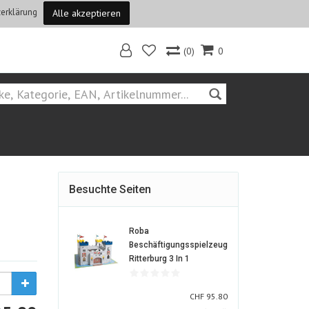
erklärung
Alle akzeptieren
(0)
0
Home
Besuchte Seiten
Roba
Beschäftigungsspielzeug
1530331-
Ritterburg 3 In 1
ALT
CHF
CHF
95.80