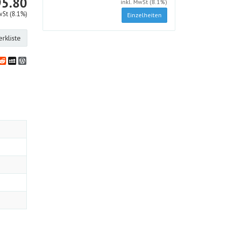
CHF
95.80
inkl. MwSt (8.1%)
wSt (8.1%)
Einzelheiten
rkliste
bookmarks
klassniki
vernote
Reddit
MySpace
WordPress