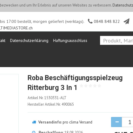
ezwecken und um Ihr Erlebnis auf unseren Websites zu verbessern.
Datenschutz
is 17:00 bestellt, morgen geliefert (werktags).
0848 848 822
TIMEDIASTORE.ch
akt
Datenschutzerklärung
Haftungsausschluss
Roba Beschäftigungsspielzeug
Ritterburg 3 In 1
1530331-
Artikel Nr.
1530331-ALT
ALT
Hersteller Artikel Nr.
490065
Versandinfo
:
pro clima Versand
Beschaffung
: 18.08.2026