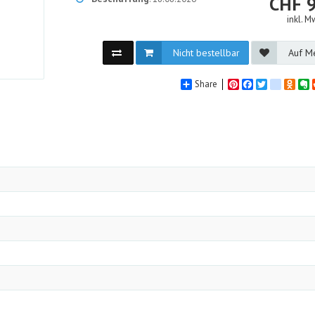
CHF
inkl. M
Nicht bestellbar
Auf Me
Share
Pinterest
Facebook
Twitter
google_
Odno
E