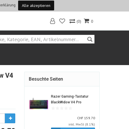
erklärung
Alle akzeptieren
(0)
0
Home
w V4
Besuchte Seiten
Razer Gaming-Tastatur
1532533-
BlackWidow V4 Pro
ALT
CHF
CHF
159.70
inkl. MwSt (8.1%)