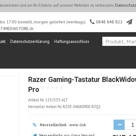
ezwecken und um Ihr Erlebnis auf unseren Websites zu verbessern.
Datenschutz
is 17:00 bestellt, morgen geliefert (werktags).
0848 848 822
TIMEDIASTORE.ch
akt
Datenschutzerklärung
Haftungsausschluss
Razer Gaming-Tastatur BlackWido
Pro
1532533-
Artikel Nr.
1532533-ALT
ALT
Hersteller Artikel Nr.
RZ03-04680900-R3Q1
Herstellerlink
:
www-link
Versandinfo
:
pro clima Versand