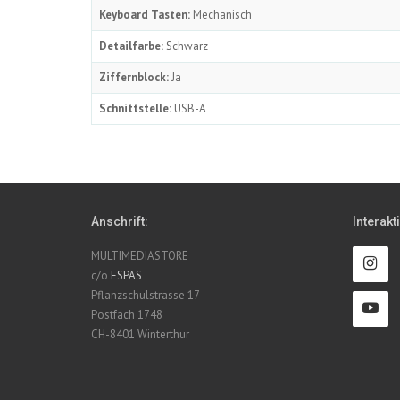
Keyboard Tasten:
Mechanisch
Detailfarbe:
Schwarz
Ziffernblock:
Ja
Schnittstelle:
USB-A
Anschrift:
Interakt
MULTIMEDIASTORE
c/o
ESPAS
Pflanzschulstrasse 17
Postfach 1748
CH-8401 Winterthur