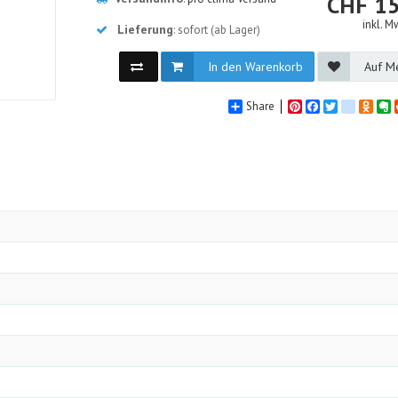
C
CHF
15
inkl. M
Lieferung
: sofort (ab Lager)
In den Warenkorb
Auf Me
Share
Pinterest
Facebook
Twitter
google_
Odno
E