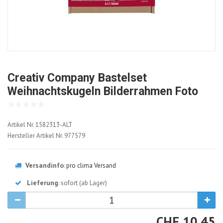
Creativ Company Bastelset
Weihnachtskugeln Bilderrahmen Foto
1582313-
Artikel Nr.
1582313-ALT
ALT
Hersteller Artikel Nr.
977579
Versandinfo
:
pro clima Versand
Lieferung
: sofort (ab Lager)
CHF
CHF
10.45