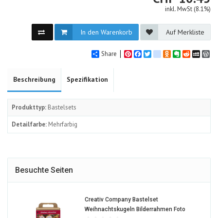
inkl. MwSt (8.1%)
In den Warenkorb
Auf Merkliste
Share
Pinterest
Facebook
Twitter
google_bookmarks
Odnoklassniki
Evernote
Reddit
MySpa
Wo
Beschreibung
Spezifikation
Produkttyp:
Bastelsets
Detailfarbe:
Mehrfarbig
Besuchte Seiten
Creativ Company Bastelset
1582313-
Weihnachtskugeln Bilderrahmen Foto
ALT