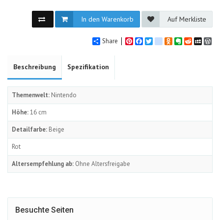
In den Warenkorb
Auf Merkliste
Share
Pinterest
Facebook
Twitter
google_bookmarks
Odnoklassniki
Evernote
Reddit
MySpa
Wo
Beschreibung
Spezifikation
Themenwelt:
Nintendo
Höhe:
16 cm
Detailfarbe:
Beige
Rot
Altersempfehlung ab:
Ohne Altersfreigabe
Besuchte Seiten