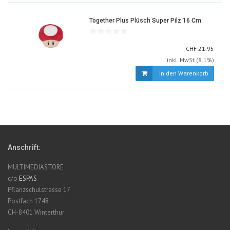
2012977-
Together Plus Plüsch Super Pilz 16 Cm
ALT
CHF
CHF
21.95
inkl. MwSt (8.1%)
In den Warenkorb
Anschrift:
MULTIMEDIASTORE
c/o
ESPAS
Pflanzschulstrasse 17
Postfach 1748
CH-8401 Winterthur