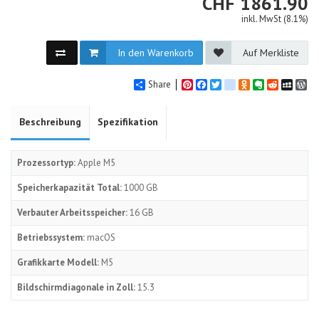
CHF
CHF
1861.90
inkl. MwSt (8.1%)
In den Warenkorb
Auf Merkliste
Share
Pinterest
Facebook
Twitter
google_bookmarks
Odnoklassniki
Evernote
Reddit
MySpa
Wo
Beschreibung
Spezifikation
Prozessortyp:
Apple M5
Speicherkapazität Total:
1000 GB
Verbauter Arbeitsspeicher:
16 GB
Betriebssystem:
macOS
Grafikkarte Modell:
M5
Bildschirmdiagonale in Zoll:
15.3