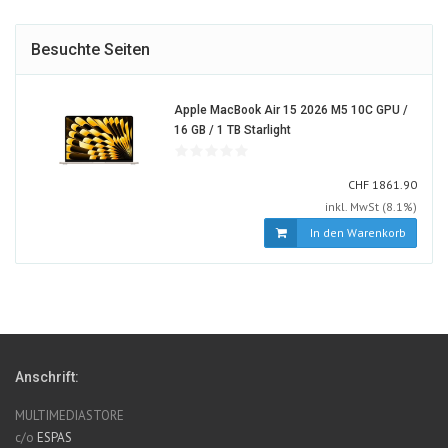
Besuchte Seiten
Apple MacBook Air 15 2026 M5 10C GPU /
2098653-
16 GB / 1 TB Starlight
ALT
CHF
CHF
1861.90
inkl. MwSt (8.1%)
In den Warenkorb
Anschrift:
MULTIMEDIASTORE
c/o
ESPAS