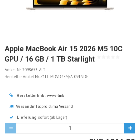
Apple MacBook Air 15 2026 M5 10C
GPU / 16 GB / 1 TB Starlight
2098653-
Artikel Nr.
2098653-ALT
ALT
Hersteller Artikel Nr.
Z1LT-MDVD4SM/A-091NDF
Herstellerlink
:
www-link
Versandinfo
:
pro clima Versand
Lieferung
: sofort (ab Lager)