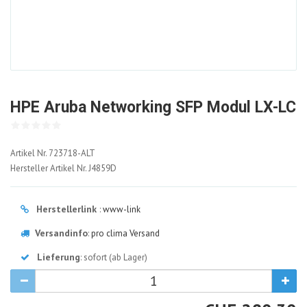
HPE Aruba Networking SFP Modul LX-LC
723718-
Artikel Nr.
723718-ALT
ALT
Hersteller Artikel Nr.
J4859D
Herstellerlink
:
www-link
Versandinfo
:
pro clima Versand
Lieferung
: sofort (ab Lager)