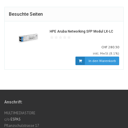
Besuchte Seiten
723718-
HPE Aruba Networking SFP Modul LX-LC
ALT
CHF
CHF
280.30
inkl. MwSt (8.1%)
In den Warenkorb
Anschrift:
MULTIMEDIASTORE
c/o
ESPAS
Pflanzschulstrasse 17