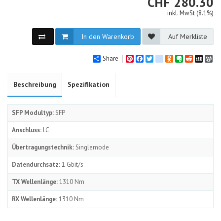
CHF
CHF
280.30
inkl. MwSt (8.1%)
In den Warenkorb
Auf Merkliste
Share
Pinterest
Facebook
Twitter
google_bookmarks
Odnoklassniki
Evernote
Reddit
MySpa
Wo
Beschreibung
Spezifikation
SFP Modultyp:
SFP
Anschluss:
LC
Übertragungstechnik:
Singlemode
Datendurchsatz:
1 Gbit/s
TX Wellenlänge:
1310 Nm
RX Wellenlänge:
1310 Nm