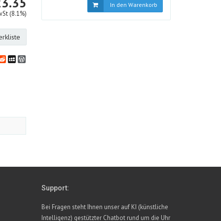
CHF
23.35
In den Warenkorb
wSt (8.1%)
rkliste
bookmarks
klassniki
vernote
Reddit
MySpace
WordPress
Support:
Bei Fragen steht Ihnen unser auf KI (künstliche
Intelligenz) gestützter Chatbot rund um die Uhr