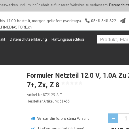
ezwecken und um Ihr Erlebnis auf unseren Websites zu verbessern.
Datenschutz
is 17:00 bestellt, morgen geliefert (werktags).
0848 848 822
TIMEDIASTORE.ch
akt
Datenschutzerklärung
Haftungsausschluss
Formuler Netzteil 12.0 V, 1.0A Zu 
7+, Zx, Z 8
872125-
Artikel Nr.
872125-ALT
ALT
Hersteller Artikel Nr.
31433
Versandinfo
:
pro clima Versand
Lieferung
: sofort (ab Lager)