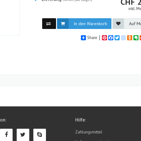
CHF
inkl. M
In den Warenkorb
Auf Me
Share
Pinterest
Facebook
Twitter
google_
Odno
E
ion:
Hilfe:
Zahlungsmittel