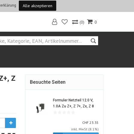
erklärung
Alle akzeptieren
(0)
0
Home
Z+, Z
Besuchte Seiten
Formuler Netzteil 12.0 V,
872125-
1.0A Zu Z+, Z 7+, Zx, Z 8
ALT
CHF
CHF
23.35
inkl. MwSt (8.1%)