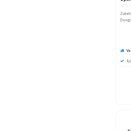
Zubehö
Dongl
Ve
L