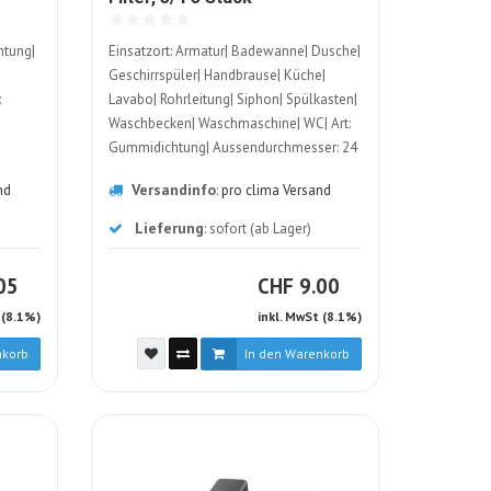
ALT
htung|
Einsatzort: Armatur| Badewanne| Dusche|
Geschirrspüler| Handbrause| Küche|
:
Lavabo| Rohrleitung| Siphon| Spülkasten|
Waschbecken| Waschmaschine| WC| Art:
Gummidichtung| Aussendurchmesser: 24
mm| Innendurchmesser: 15 mm| Material:
Versandinfo
nd
:
pro clima Versand
Gummi| Metall
Lieferung
: sofort (ab Lager)
HF
CHF
05
CHF
9.00
 (8.1%)
inkl. MwSt (8.1%)
nkorb
In den Warenkorb