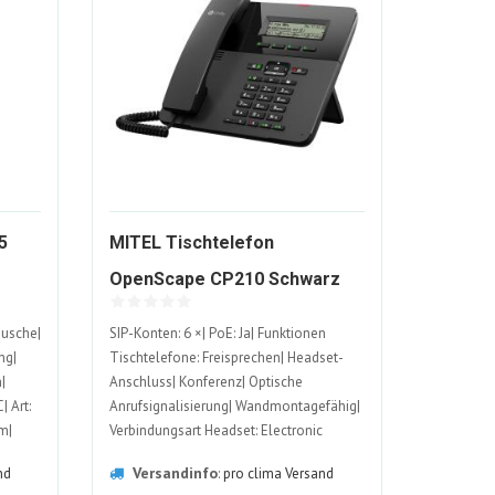
5
MITEL Tischtelefon
1456459-
OpenScape CP210 Schwarz
ALT
Dusche|
SIP-Konten: 6 ×| PoE: Ja| Funktionen
ng|
Tischtelefone: Freisprechen| Headset-
|
Anschluss| Konferenz| Optische
 Art:
Anrufsignalisierung| Wandmontagefähig|
m|
Verbindungsart Headset: Electronic
l:
Hookswitch (EHS)| Touchscreen: Nein|
Versandinfo
nd
:
pro clima Versand
Tiefe: 168 mm| 206 mm