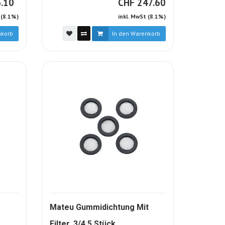
HF
CHF
.10
CHF
247.60
 (8.1%)
inkl. MwSt (8.1%)
nkorb
In den Warenkorb
Mateu Gummidichtung Mit
1126739-
Filter, 3/4 5 Stück