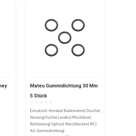
ney
Mateu Gummidichtung 30 Mm
0908-
1126726-
5 Stück
ALT
Einsatzort: Armatur| Badewanne| Dusche|
Heizung| Küche| Lavabo| Mischdüse|
Rohrleitung| Siphon| Waschbecken| WC|
Art: Gummidichtung|