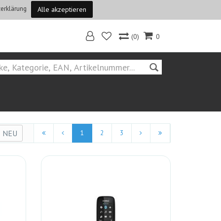
erklärung
Alle akzeptieren
(0)
0
Home
Suchen::matel
NEU
1
2
3