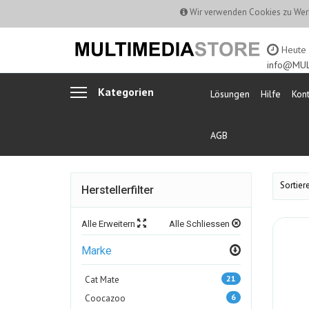
Wir verwenden Cookies zu Werb
Heute b
info@MUL
Kategorien
Lösungen
Hilfe
Kont
AGB
Sortiere
Herstellerfilter
Alle Erweitern
Alle Schliessen
Marke
21
Cat Mate
6
Coocazoo