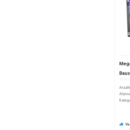
Mega
Baus
Gera
Anzahl
Alters
Katego
Ve