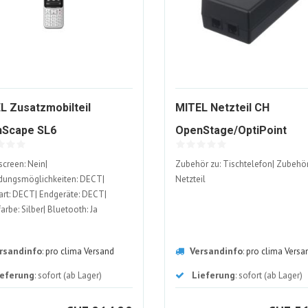
L Zusatzmobilteil
MITEL Netzteil CH
1220165-
13
Scape SL6
OpenStage/OptiPoint
ALT
AL
creen: Nein|
Zubehör zu: Tischtelefon| Zubehör
dungsmöglichkeiten: DECT|
Netzteil
rt: DECT| Endgeräte: DECT|
arbe: Silber| Bluetooth: Ja
rsandinfo
Versandinfo
:
pro clima Versand
:
pro clima Versa
ieferung
Lieferung
: sofort (ab Lager)
: sofort (ab Lager)