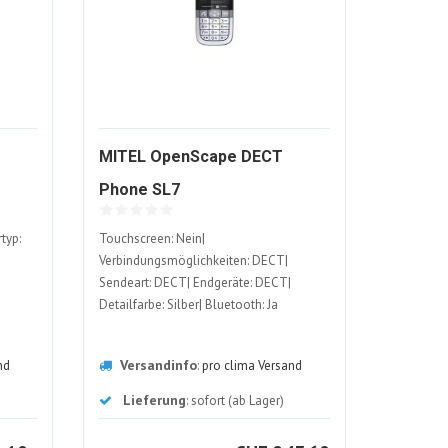
MITEL OpenScape DECT
5785-
2163092-
Phone SL7
T
ALT
typ:
Touchscreen: Nein|
Verbindungsmöglichkeiten: DECT|
Sendeart: DECT| Endgeräte: DECT|
Detailfarbe: Silber| Bluetooth: Ja
Versandinfo
nd
:
pro clima Versand
Lieferung
: sofort (ab Lager)