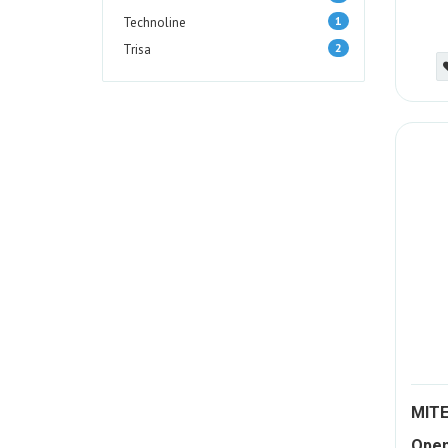
1
Technoline
2
Trisa
MITE
Open