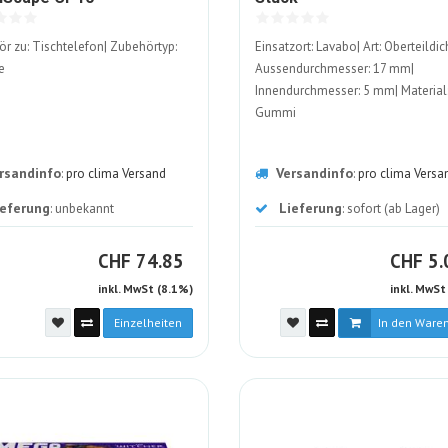
ALT
ALT
r zu: Tischtelefon| Zubehörtyp:
Einsatzort: Lavabo| Art: Oberteildic
e
Aussendurchmesser: 17 mm|
Innendurchmesser: 5 mm| Material
Gummi
rsandinfo
Versandinfo
:
pro clima Versand
:
pro clima Versa
ieferung
Lieferung
: unbekannt
: sofort (ab Lager)
CHF
C
CHF
74.85
CHF
5.
inkl. MwSt (8.1%)
inkl. MwSt
Einzelheiten
In den Ware