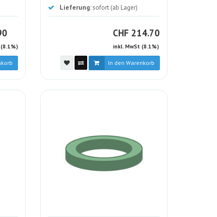
Lieferung
: sofort (ab Lager)
HF
CHF
90
CHF
214.70
 (8.1%)
inkl. MwSt (8.1%)
nkorb
In den Warenkorb