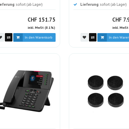
ieferung
Lieferung
: sofort (ab Lager)
: sofort (ab Lager)
CHF
C
CHF
151.75
CHF
7.
inkl. MwSt (8.1%)
inkl. MwSt
In den Warenkorb
In den Ware