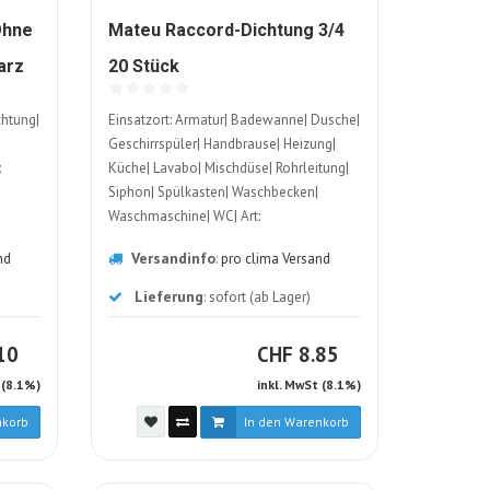
Ohne
Mateu Raccord-Dichtung 3/4
1126773-
arz
20 Stück
ALT
chtung|
Einsatzort: Armatur| Badewanne| Dusche|
Geschirrspüler| Handbrause| Heizung|
:
Küche| Lavabo| Mischdüse| Rohrleitung|
Siphon| Spülkasten| Waschbecken|
Waschmaschine| WC| Art:
Raccorddichtung| Aussendurchmesser:
Versandinfo
nd
:
pro clima Versand
24 mm| Innendurchmesser: 17 mm|
Material: Kunststoff
Lieferung
: sofort (ab Lager)
HF
CHF
10
CHF
8.85
 (8.1%)
inkl. MwSt (8.1%)
nkorb
In den Warenkorb