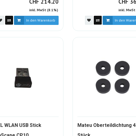
CHF
C
CHF
214.20
CHF
36
inkl. MwSt (8.1%)
inkl. MwSt
In den Warenkorb
In den Ware
L WLAN USB Stick
Mateu Oberteildichtung 4
1508797-
893994-
Scape CP10
Stück