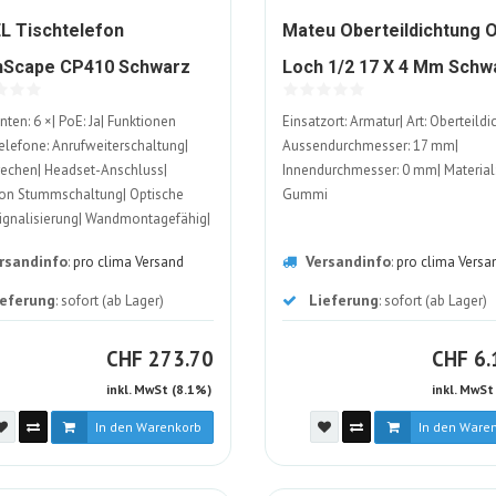
L Tischtelefon
Mateu Oberteildichtung 
1576498-
Scape CP410 Schwarz
Loch 1/2 17 X 4 Mm Schw
ALT
1126748-
EPDM
nten: 6 ×| PoE: Ja| Funktionen
Einsatzort: Armatur| Art: Oberteildi
ALT
elefone: Anrufweiterschaltung|
Aussendurchmesser: 17 mm|
rechen| Headset-Anschluss|
Innendurchmesser: 0 mm| Material
on Stummschaltung| Optische
Gummi
ignalisierung| Wandmontagefähig|
dungsart Headset: RJ-9|
rsandinfo
Versandinfo
:
pro clima Versand
:
pro clima Versa
creen: Nein| Tiefe: 206 mm
ieferung
Lieferung
: sofort (ab Lager)
: sofort (ab Lager)
CHF
C
CHF
273.70
CHF
6.
inkl. MwSt (8.1%)
inkl. MwSt
In den Warenkorb
In den Ware