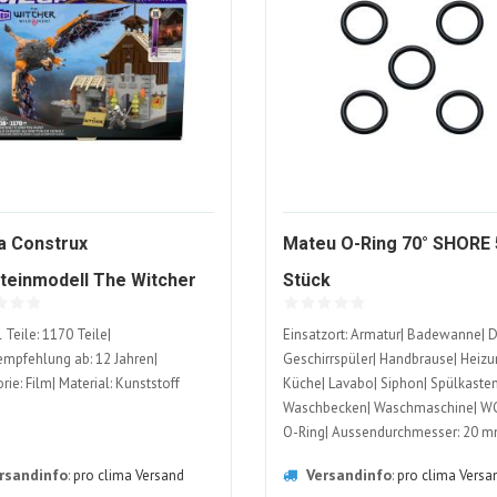
 Construx
Mateu O-Ring 70° SHORE 
1126763-
teinmodell The Witcher
Stück
ALT
1477642-
lts Greifjagd
 Teile: 1170 Teile|
Einsatzort: Armatur| Badewanne| 
ALT
empfehlung ab: 12 Jahren|
Geschirrspüler| Handbrause| Heizu
rie: Film| Material: Kunststoff
Küche| Lavabo| Siphon| Spülkasten
Waschbecken| Waschmaschine| WC|
O-Ring| Aussendurchmesser: 20 m
Innendurchmesser: 15 mm| Materia
rsandinfo
Versandinfo
:
pro clima Versand
:
pro clima Versa
Gummi