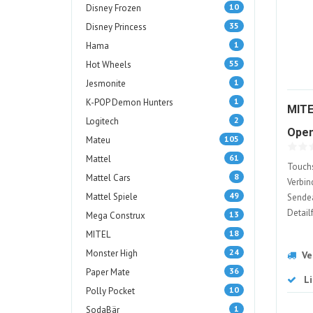
10
Disney Frozen
35
Disney Princess
1
Hama
55
Hot Wheels
1
Jesmonite
1
K-POP Demon Hunters
MITE
2
Logitech
Open
105
Mateu
61
Mattel
Touchs
8
Mattel Cars
Verbin
49
Mattel Spiele
Sendea
Detailf
13
Mega Construx
18
MITEL
24
Monster High
Ve
36
Paper Mate
L
10
Polly Pocket
1
SodaBär