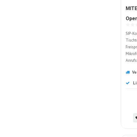
MITE
Open
SIP-Ko
Tischt
Freisp
Mikrof
Anrufs
Verbin
Ve
Touchs
L