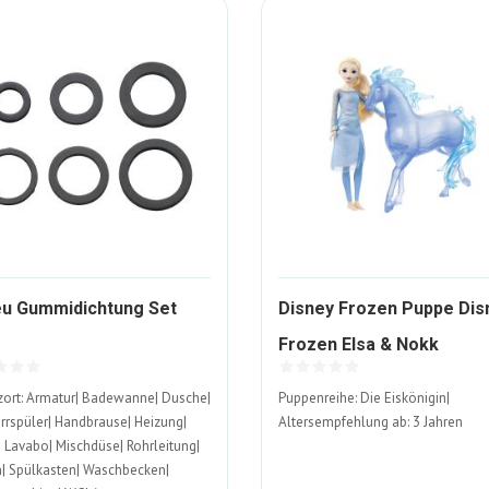
1126722-
u Gummidichtung Set
Disney Frozen Puppe Dis
ALT
148
Frozen Elsa & Nokk
ALT
zort: Armatur| Badewanne| Dusche|
Puppenreihe: Die Eiskönigin|
rrspüler| Handbrause| Heizung|
Altersempfehlung ab: 3 Jahren
 Lavabo| Mischdüse| Rohrleitung|
| Spülkasten| Waschbecken|