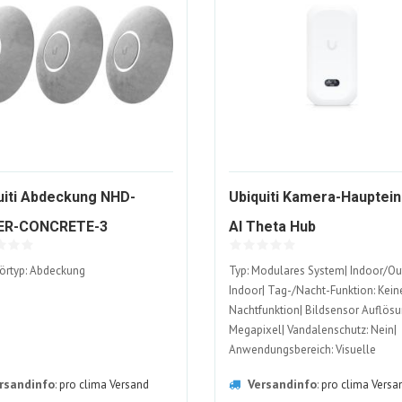
uiti Abdeckung NHD-
Ubiquiti Kamera-Hauptein
1648842
ER-CONCRETE-3
AI Theta Hub
ALT
805469-
eckung
örtyp: Abdeckung
Typ: Modulares System| Indoor/Ou
ALT
Indoor| Tag-/Nacht-Funktion: Kein
Nachtfunktion| Bildsensor Auflösu
Megapixel| Vandalenschutz: Nein|
Anwendungsbereich: Visuelle
Videoüberwachung
rsandinfo
Versandinfo
:
pro clima Versand
:
pro clima Versa