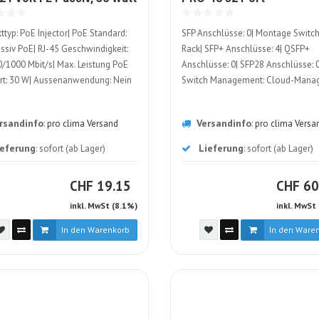
ALT
ALT
ttyp: PoE Injector| PoE Standard:
SFP Anschlüsse: 0| Montage Switch
ssiv PoE| RJ-45 Geschwindigkeit:
Rack| SFP+ Anschlüsse: 4| QSFP+
/1000 Mbit/s| Max. Leistung PoE
Anschlüsse: 0| SFP28 Anschlüsse: 0
rt: 30 W| Aussenanwendung: Nein
Switch Management: Cloud-Mana
rsandinfo
Versandinfo
:
pro clima Versand
:
pro clima Versa
ieferung
Lieferung
: sofort (ab Lager)
: sofort (ab Lager)
CHF
CH
CHF
19.15
CHF
60
inkl. MwSt (8.1%)
inkl. MwSt
In den Warenkorb
In den Ware