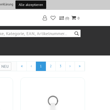
erklärung
Alle akzeptieren
(0)
0
Home
Suchen::ubiquiti
NEU
1
2
3