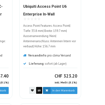
C-
Ubiquiti Access Point U6
1573645-
r
Enterprise In-Wall
ALT
Access Point Features: Access Point|
Tiefe: 33.8 mm| Breite: 159.7 mm|
Aussenanwendung: Nein|
nge:
Antennenanschluss: Antennen Intern vor
verbaut| Höhe: 156.7 mm
Versandinfo
nd
:
pro clima Versand
Lieferung
: sofort (ab Lager)
HF
CHF
7.40
CHF
323.20
 (8.1%)
inkl. MwSt (8.1%)
nkorb
In den Warenkorb