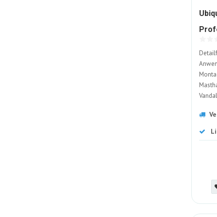
Ubiq
Prof
3 St
Detail
Anwend
Montag
Mastha
Vandal
Ve
L