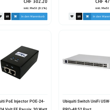
CHF
CH
CHF
302.20
CHF
47
inkl. MwSt (8.1%)
inkl. MwSt
In den Warenkorb
In den Ware
uiti PoE Injector POE-24-
Ubiquiti Switch UniFi USW
423663-
10828
24 Volt FE Passiv, 30 Watt
PRO-48 52 Port