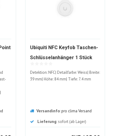
Point
Ubiquiti NFC Keyfob Taschen-
499803-
1564945-
Schlüsselanhänger 1 Stück
ALT
ALT
ud
Detektion: NFC| Detailfarbe: Weiss| Breite:
ast-
39 mm| Höhe: 84 mm| Tiefe: 7.4 mm
|
Versandinfo
nd
:
pro clima Versand
: 353
Lieferung
: sofort (ab Lager)