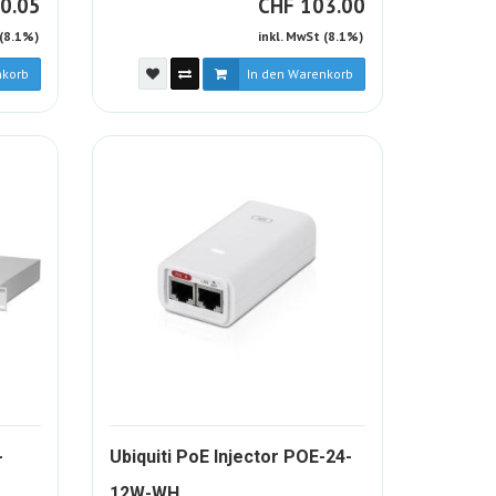
F
CHF
0.05
CHF
103.00
 (8.1%)
inkl. MwSt (8.1%)
nkorb
In den Warenkorb
-
Ubiquiti PoE Injector POE-24-
11-
1091456-
12W-WH