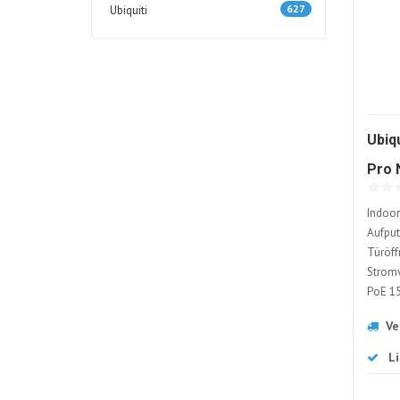
627
Ubiquiti
Ubiq
Pro 
Zutr
Indoor
Aufput
Türöff
Stromv
PoE 15
Verbin
Ve
Detail
L