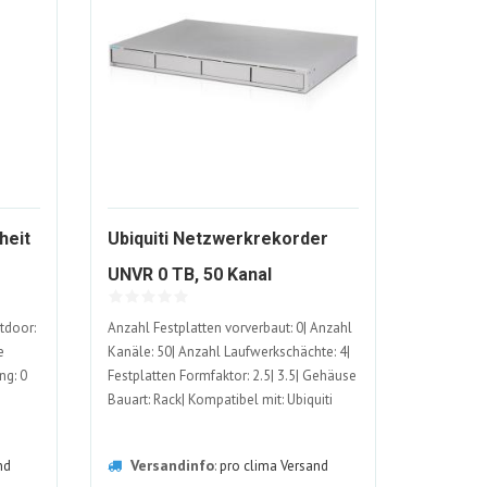
heit
Ubiquiti Netzwerkrekorder
-
1082877-
UNVR 0 TB, 50 Kanal
ALT
tdoor:
Anzahl Festplatten vorverbaut: 0| Anzahl
e
Kanäle: 50| Anzahl Laufwerkschächte: 4|
ng: 0
Festplatten Formfaktor: 2.5| 3.5| Gehäuse
Bauart: Rack| Kompatibel mit: Ubiquiti
Versandinfo
nd
:
pro clima Versand