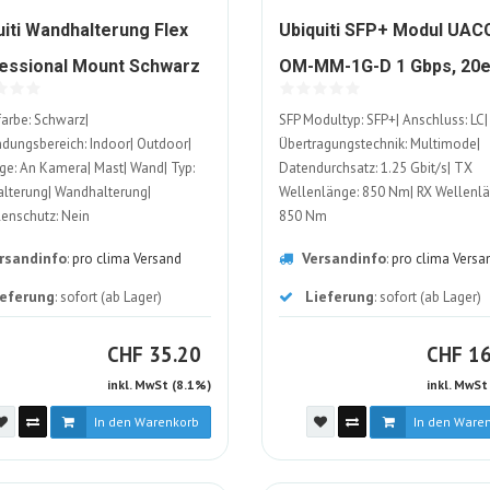
uiti Wandhalterung Flex
Ubiquiti SFP+ Modul UAC
essional Mount Schwarz
OM-MM-1G-D 1 Gbps, 20e
1648848-
1401942-
ück
Pack
farbe: Schwarz|
SFP Modultyp: SFP+| Anschluss: LC|
ALT
ALT
ungsbereich: Indoor| Outdoor|
Übertragungstechnik: Multimode|
e: An Kamera| Mast| Wand| Typ:
Datendurchsatz: 1.25 Gbit/s| TX
lterung| Wandhalterung|
Wellenlänge: 850 Nm| RX Wellenlä
enschutz: Nein
850 Nm
rsandinfo
Versandinfo
:
pro clima Versand
:
pro clima Versa
ieferung
Lieferung
: sofort (ab Lager)
: sofort (ab Lager)
CHF
C
CHF
35.20
CHF
16
inkl. MwSt (8.1%)
inkl. MwSt
In den Warenkorb
In den Ware