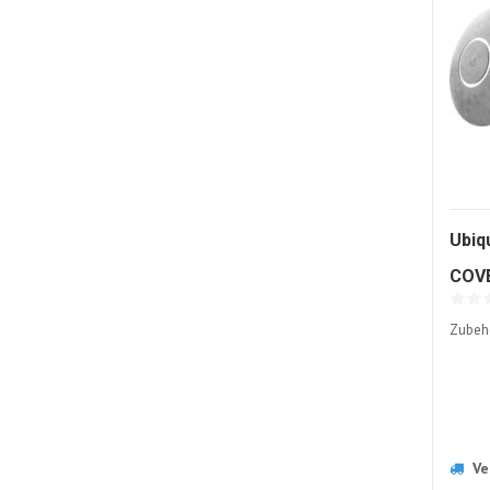
Ubiq
COV
Abd
Zubeh
Ve