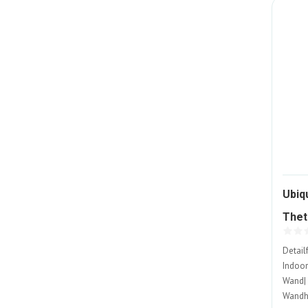
Ubiq
Thet
Stüc
Detail
Indoor
Wand| 
Wandha