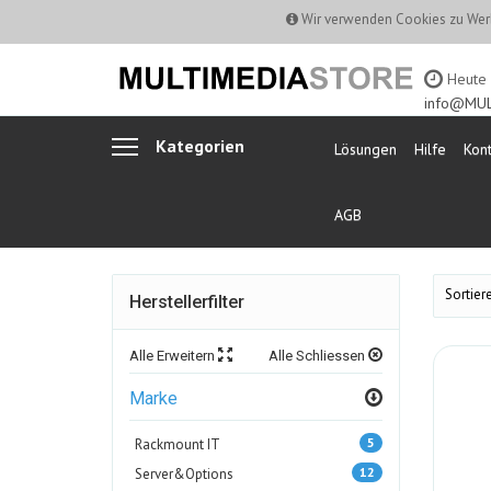
Wir verwenden Cookies zu Werb
Heute b
info@MUL
Kategorien
Lösungen
Hilfe
Kont
AGB
Sortiere
Herstellerfilter
Alle Erweitern
Alle Schliessen
Marke
5
Rackmount IT
12
Server&Options