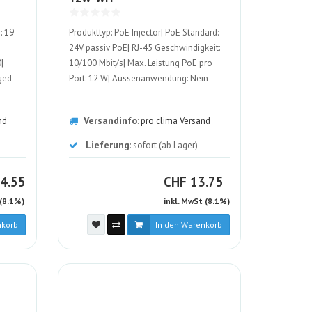
ALT
: 19
Produkttyp: PoE Injector| PoE Standard:
24V passiv PoE| RJ-45 Geschwindigkeit:
|
10/100 Mbit/s| Max. Leistung PoE pro
ged
Port: 12 W| Aussenanwendung: Nein
Versandinfo
nd
:
pro clima Versand
Lieferung
: sofort (ab Lager)
F
CHF
4.55
CHF
13.75
 (8.1%)
inkl. MwSt (8.1%)
nkorb
In den Warenkorb