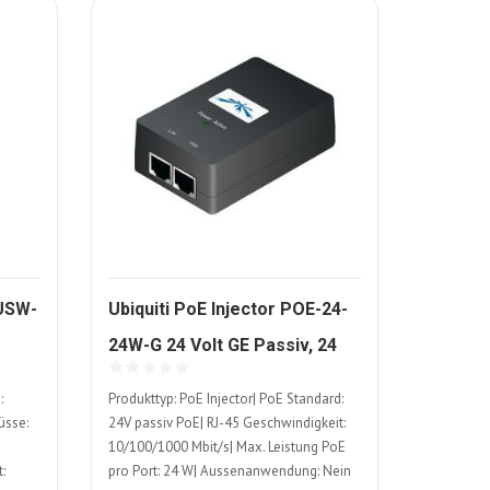
 USW-
Ubiquiti PoE Injector POE-24-
24W-G 24 Volt GE Passiv, 24
423662-
Watt
:
Produkttyp: PoE Injector| PoE Standard:
ALT
üsse:
24V passiv PoE| RJ-45 Geschwindigkeit:
10/100/1000 Mbit/s| Max. Leistung PoE
:
pro Port: 24 W| Aussenanwendung: Nein