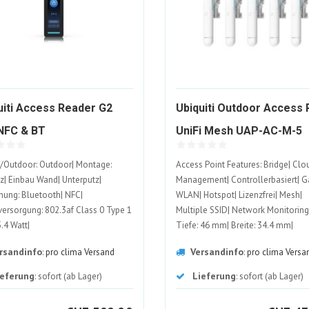
uiti Access Reader G2
Ubiquiti Outdoor Access 
NFC & BT
UniFi Mesh UAP-AC-M-5
1616926-
ittskontrolle, Schwarz
/Outdoor: Outdoor| Montage:
Access Point Features: Bridge| Clo
ALT
z| Einbau Wand| Unterputz|
Management| Controllerbasiert| G
nung: Bluetooth| NFC|
WLAN| Hotspot| Lizenzfrei| Mesh|
ersorgung: 802.3af Class 0 Type 1
Multiple SSID| Network Monitoring
.4 Watt|
Tiefe: 46 mm| Breite: 34.4 mm|
dungsmöglichkeiten: LAN (RJ45)|
Aussenanwendung: Ja|
rsandinfo
Versandinfo
:
pro clima Versand
:
pro clima Versa
farbe: Schwarz
Antennenanschluss: RP-SMA| Höhe
mm
ieferung
Lieferung
: sofort (ab Lager)
: sofort (ab Lager)