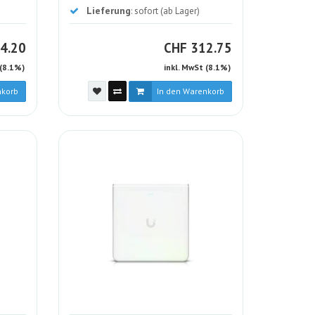
Lieferung
: sofort (ab Lager)
F
CHF
4.20
CHF
312.75
 (8.1%)
inkl. MwSt (8.1%)
nkorb
In den Warenkorb