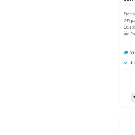
Produk
24V pa
10/100
pro Po
Ve
L