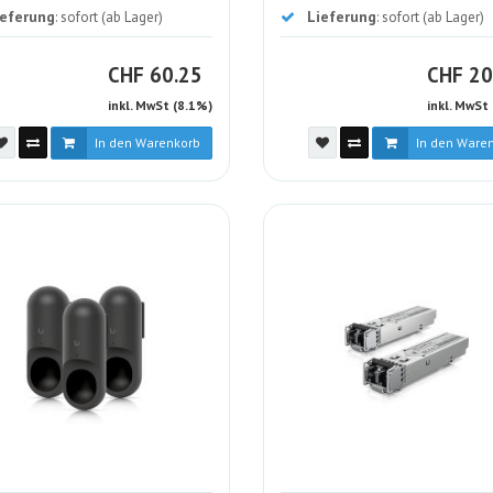
ieferung
Lieferung
: sofort (ab Lager)
: sofort (ab Lager)
CHF
CH
CHF
60.25
CHF
20
inkl. MwSt (8.1%)
inkl. MwSt
In den Warenkorb
In den Ware