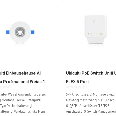
uiti Einbaugehäuse AI
Ubiquiti PoE Switch Unifi
972680-
a Professional Weiss 1
FLEX 5 Port
ALT
1648850-
k
farbe: Weiss| Anwendungsbereich:
SFP Anschlüsse: 0| Montage Switch
ALT
| Montage: Decke| Unterputz|
Desktop| Mast| Wand| SFP+ Anschl
Typ: Deckenhalterung|
0| QSFP+ Anschlüsse: 0| SFP28
lterung| Vandalenschutz: Nein
Anschlüsse: 0| Switch Management