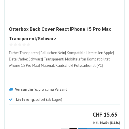
Otterbox Back Cover React IPhone 15 Pro Max
1599358-
Transparent/Schwarz
ALT
Farbe: Transparent| Fallsicher: Nein| Kompatible Hersteller: Apple|
Detailfarbe: Schwarz| Transparent| Mobiltelefon Kompatibilität:
iPhone 15 Pro Max| Material: Kautschuk| Polycarbonat (PC)
Versandinfo
:
pro clima Versand
Lieferung
: sofort (ab Lager)
CHF
CHF
15.65
inkl. MwSt (8.1%)