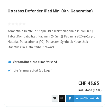
13069
Otterbox Defender IPad Mini (6th. Generation)
ALT
Kompatible Hersteller: Apple| Bildschirmdiagonale in Zoll: 8.3 |
Tablet Kompatibilität: iPad mini (6. Gen.)| iPad mini 2024 (A17 pro)|
Material: Polycarbonat (PC)| Polyester| Synthetik-Kautschuk|
Standfuss: Ja| Detailfarbe: Schwarz
Versandinfo
:
pro clima Versand
Lieferung
: sofort (ab Lager)
CHF
CHF
43.85
inkl. MwSt (8.1%)
In den Warenkorb