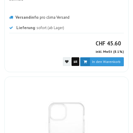
Versandinfo
:
pro clima Versand
Lieferung
: sofort (ab Lager)
CHF
CHF
45.60
inkl. MwSt (8.1%)
In den Warenkorb