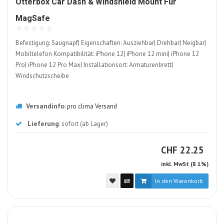
Otterbox Car Dash & Windshield Mount Für
1211074-
MagSafe
ALT
Befestigung: Saugnapf| Eigenschaften: Ausziehbar| Drehbar| Neigbar|
Mobiltelefon Kompatibilität: iPhone 12| iPhone 12 mini| iPhone 12
Pro| iPhone 12 Pro Max| Installationsort: Armaturenbrett|
Windschutzscheibe
Versandinfo
:
pro clima Versand
Lieferung
: sofort (ab Lager)
CHF
CHF
22.25
inkl. MwSt (8.1%)
In den Warenkorb