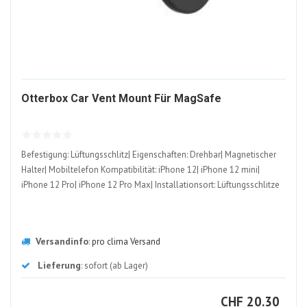
1211073-
Otterbox Car Vent Mount Für MagSafe
ALT
Befestigung: Lüftungsschlitz| Eigenschaften: Drehbar| Magnetischer
Halter| Mobiltelefon Kompatibilität: iPhone 12| iPhone 12 mini|
iPhone 12 Pro| iPhone 12 Pro Max| Installationsort: Lüftungsschlitze
Versandinfo
:
pro clima Versand
Lieferung
: sofort (ab Lager)
CHF
CHF
20.30