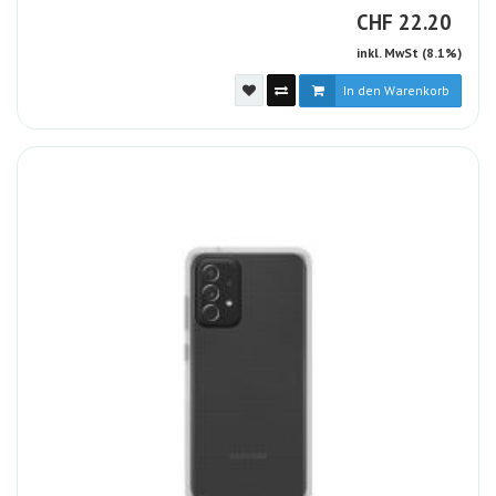
CHF
CHF
22.20
inkl. MwSt (8.1%)
In den Warenkorb