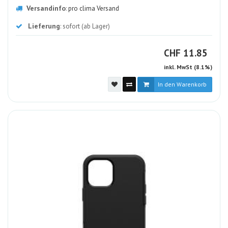
Versandinfo
:
pro clima Versand
Lieferung
: sofort (ab Lager)
CHF
CHF
11.85
inkl. MwSt (8.1%)
In den Warenkorb