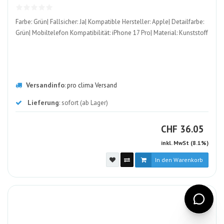
ALT
Farbe: Grün| Fallsicher: Ja| Kompatible Hersteller: Apple| Detailfarbe:
Grün| Mobiltelefon Kompatibilität: iPhone 17 Pro| Material: Kunststoff
Versandinfo
:
pro clima Versand
Lieferung
: sofort (ab Lager)
CHF
CHF
36.05
inkl. MwSt (8.1%)
In den Warenkorb