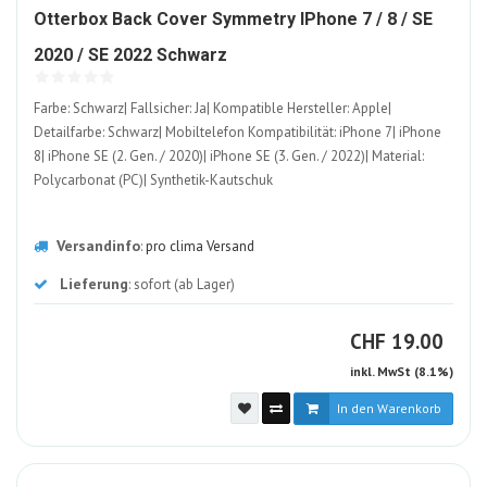
Otterbox Back Cover Symmetry IPhone 7 / 8 / SE
480262-
2020 / SE 2022 Schwarz
ALT
Farbe: Schwarz| Fallsicher: Ja| Kompatible Hersteller: Apple|
Detailfarbe: Schwarz| Mobiltelefon Kompatibilität: iPhone 7| iPhone
8| iPhone SE (2. Gen. / 2020)| iPhone SE (3. Gen. / 2022)| Material:
Polycarbonat (PC)| Synthetik-Kautschuk
Versandinfo
:
pro clima Versand
Lieferung
: sofort (ab Lager)
CHF
CHF
19.00
inkl. MwSt (8.1%)
In den Warenkorb