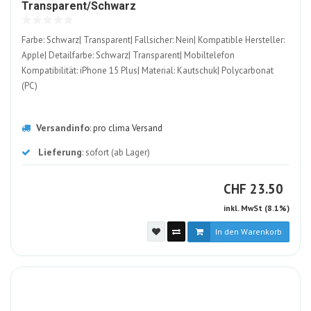
1599360-
Transparent/Schwarz
ALT
Farbe: Schwarz| Transparent| Fallsicher: Nein| Kompatible Hersteller:
Apple| Detailfarbe: Schwarz| Transparent| Mobiltelefon
Kompatibilität: iPhone 15 Plus| Material: Kautschuk| Polycarbonat
(PC)
Versandinfo
:
pro clima Versand
Lieferung
: sofort (ab Lager)
CHF
CHF
23.50
inkl. MwSt (8.1%)
In den Warenkorb