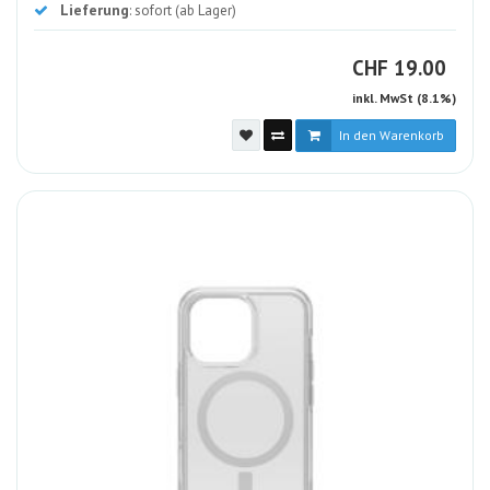
Lieferung
: sofort (ab Lager)
CHF
CHF
19.00
inkl. MwSt (8.1%)
In den Warenkorb