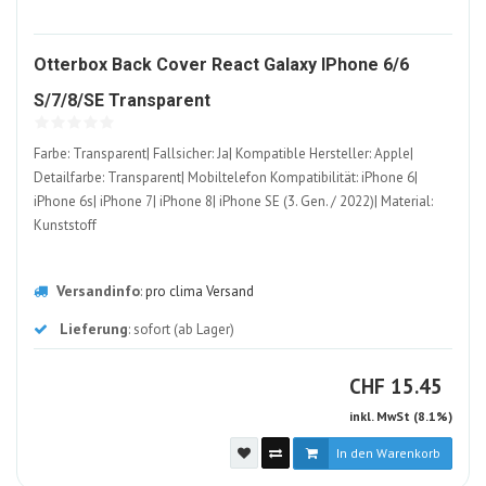
Otterbox Back Cover React Galaxy IPhone 6/6
1355046-
S/7/8/SE Transparent
ALT
Farbe: Transparent| Fallsicher: Ja| Kompatible Hersteller: Apple|
Detailfarbe: Transparent| Mobiltelefon Kompatibilität: iPhone 6|
iPhone 6s| iPhone 7| iPhone 8| iPhone SE (3. Gen. / 2022)| Material:
Kunststoff
Versandinfo
:
pro clima Versand
Lieferung
: sofort (ab Lager)
CHF
CHF
15.45
inkl. MwSt (8.1%)
In den Warenkorb