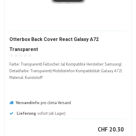
Otterbox Back Cover React Galaxy A72
1201691-
Transparent
ALT
Farbe: Transparent| Fallsicher: Ja| Kompatible Hersteller: Samsung|
Detailfarbe: Transparent| Mobiltelefon Kompatibilität: Galaxy A72|
Material: Kunststoff
Versandinfo
:
pro clima Versand
Lieferung
: sofort (ab Lager)
CHF
CHF
20.30