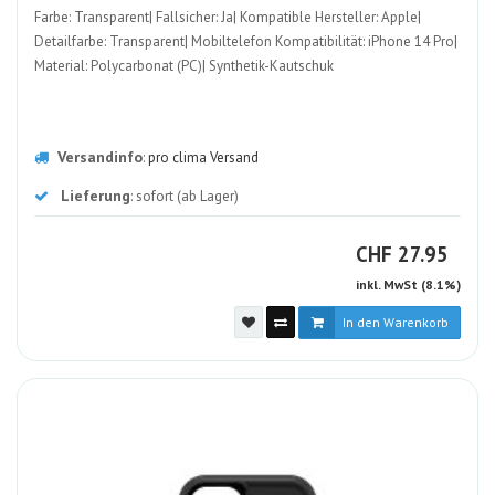
Farbe: Transparent| Fallsicher: Ja| Kompatible Hersteller: Apple|
Detailfarbe: Transparent| Mobiltelefon Kompatibilität: iPhone 14 Pro|
Material: Polycarbonat (PC)| Synthetik-Kautschuk
Versandinfo
:
pro clima Versand
Lieferung
: sofort (ab Lager)
CHF
CHF
27.95
inkl. MwSt (8.1%)
In den Warenkorb