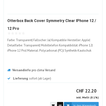
Otterbox Back Cover Symmetry Clear IPhone 12 /
1121196-
12 Pro
ALT
Farbe: Transparent| Fallsicher: Ja| Kompatible Hersteller: Apple|
Detailfarbe: Transparent| Mobiltelefon Kompatibilität: iPhone 12|
iPhone 12 Pro| Material: Polycarbonat (PC)| Synthetik-Kautschuk
Versandinfo
:
pro clima Versand
Lieferung
: sofort (ab Lager)
CHF
CHF
22.20
inkl. MwSt (8.1%)
In den Warenkorb