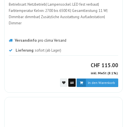
Betriebsart: Netzbetrieb| Lampensockel: LED fest verbaut|
Farbtemperatur Kelvin: 2700 bis 6500 K| Gesamtleistung: 11 W|
Dimmbar: dimmbar| Zusätzliche Ausstattung: Aufladestation|
Dimmer
Versandinfo
:
pro clima Versand
Lieferung
: sofort (ab Lager)
CHF
CHF
115.00
inkl. MwSt (8.1%)
In den Warenkorb