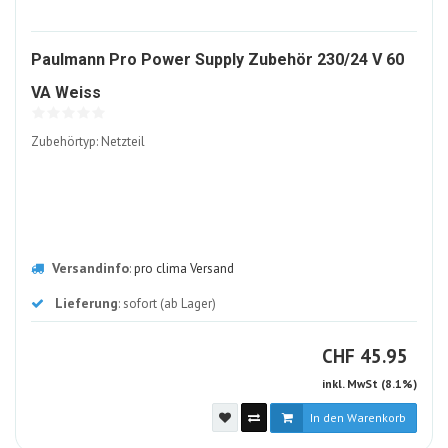
Paulmann Pro Power Supply Zubehör 230/24 V 60
1634718-
VA Weiss
ALT
Zubehörtyp: Netzteil
Versandinfo
:
pro clima Versand
Lieferung
: sofort (ab Lager)
CHF
CHF
45.95
inkl. MwSt (8.1%)
In den Warenkorb