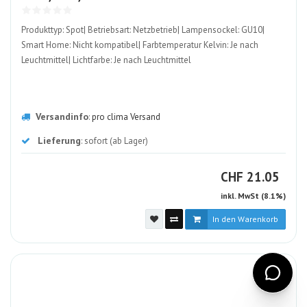
ALT
Produkttyp: Spot| Betriebsart: Netzbetrieb| Lampensockel: GU10|
Smart Home: Nicht kompatibel| Farbtemperatur Kelvin: Je nach
Leuchtmittel| Lichtfarbe: Je nach Leuchtmittel
Versandinfo
:
pro clima Versand
Lieferung
: sofort (ab Lager)
CHF
CHF
21.05
inkl. MwSt (8.1%)
In den Warenkorb