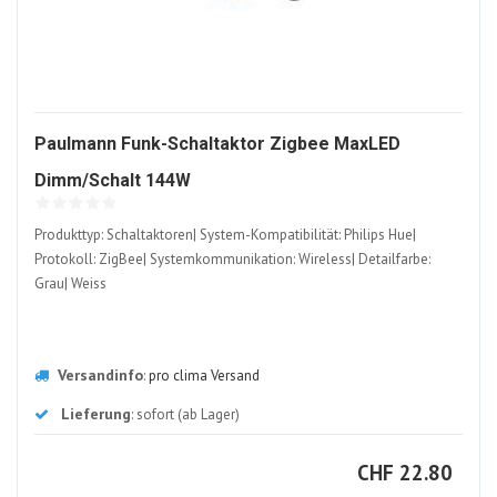
Paulmann Funk-Schaltaktor Zigbee MaxLED
806675-
Dimm/Schalt 144W
ALT
Produkttyp: Schaltaktoren| System-Kompatibilität: Philips Hue|
Protokoll: ZigBee| Systemkommunikation: Wireless| Detailfarbe:
Grau| Weiss
Versandinfo
:
pro clima Versand
Lieferung
: sofort (ab Lager)
CHF
CHF
22.80