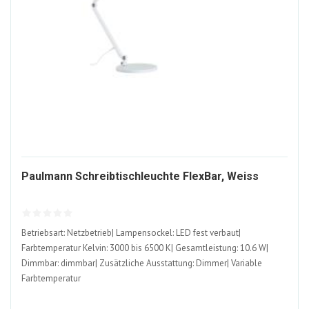
10846
Paulmann Schreibtischleuchte FlexBar, Weiss
ALT
Betriebsart: Netzbetrieb| Lampensockel: LED fest verbaut|
Farbtemperatur Kelvin: 3000 bis 6500 K| Gesamtleistung: 10.6 W|
Dimmbar: dimmbar| Zusätzliche Ausstattung: Dimmer| Variable
Farbtemperatur