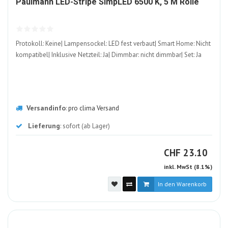
Paulmann LED-Stripe SimpLED 6500 K, 5 M Rolle
ALT
Protokoll: Keine| Lampensockel: LED fest verbaut| Smart Home: Nicht
kompatibel| Inklusive Netzteil: Ja| Dimmbar: nicht dimmbar| Set: Ja
Versandinfo
:
pro clima Versand
Lieferung
: sofort (ab Lager)
CHF
CHF
23.10
inkl. MwSt (8.1%)
In den Warenkorb