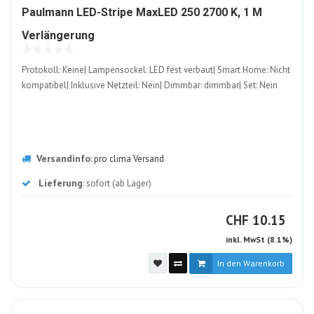
Paulmann LED-Stripe MaxLED 250 2700 K, 1 M
1210932-
Verlängerung
ALT
Protokoll: Keine| Lampensockel: LED fest verbaut| Smart Home: Nicht
kompatibel| Inklusive Netzteil: Nein| Dimmbar: dimmbar| Set: Nein
Versandinfo
:
pro clima Versand
Lieferung
: sofort (ab Lager)
CHF
CHF
10.15
inkl. MwSt (8.1%)
In den Warenkorb