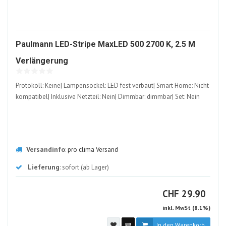
Paulmann LED-Stripe MaxLED 500 2700 K, 2.5 M
1210893-
Verlängerung
ALT
Protokoll: Keine| Lampensockel: LED fest verbaut| Smart Home: Nicht
kompatibel| Inklusive Netzteil: Nein| Dimmbar: dimmbar| Set: Nein
Versandinfo
:
pro clima Versand
Lieferung
: sofort (ab Lager)
CHF
CHF
29.90
inkl. MwSt (8.1%)
In den Warenkorb