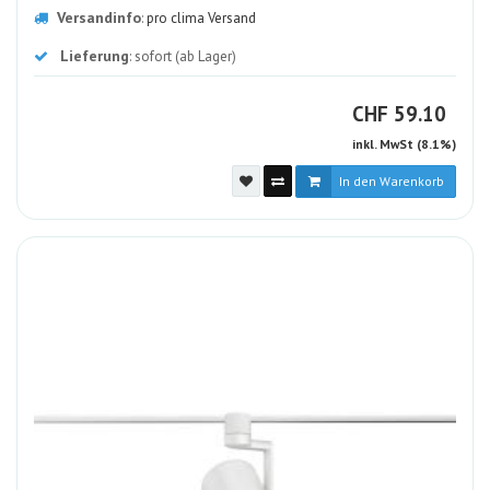
Versandinfo
:
pro clima Versand
Lieferung
: sofort (ab Lager)
CHF
CHF
59.10
inkl. MwSt (8.1%)
In den Warenkorb