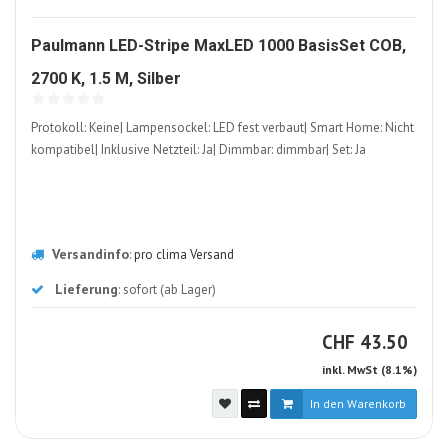
Paulmann LED-Stripe MaxLED 1000 BasisSet COB,
1473785-
2700 K, 1.5 M, Silber
ALT
Protokoll: Keine| Lampensockel: LED fest verbaut| Smart Home: Nicht
kompatibel| Inklusive Netzteil: Ja| Dimmbar: dimmbar| Set: Ja
Versandinfo
:
pro clima Versand
Lieferung
: sofort (ab Lager)
CHF
CHF
43.50
inkl. MwSt (8.1%)
In den Warenkorb