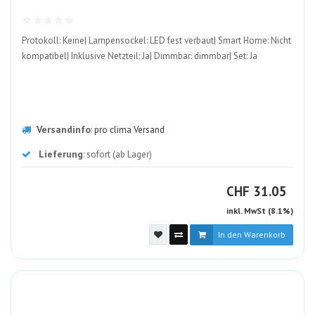
ALT
Protokoll: Keine| Lampensockel: LED fest verbaut| Smart Home: Nicht
kompatibel| Inklusive Netzteil: Ja| Dimmbar: dimmbar| Set: Ja
Versandinfo
:
pro clima Versand
Lieferung
: sofort (ab Lager)
CHF
CHF
31.05
inkl. MwSt (8.1%)
In den Warenkorb