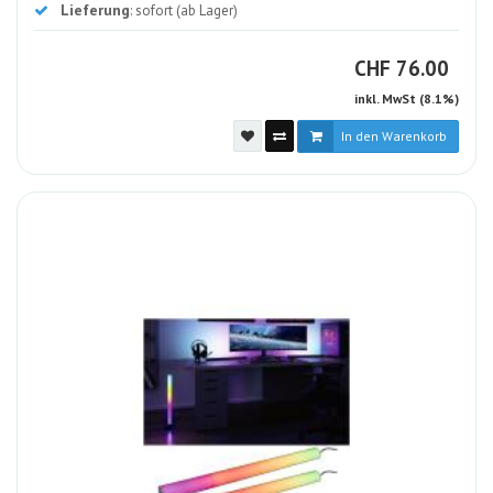
Lieferung
: sofort (ab Lager)
CHF
CHF
76.00
inkl. MwSt (8.1%)
In den Warenkorb