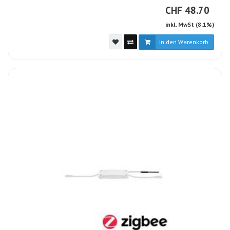
CHF
CHF
48.70
inkl. MwSt (8.1%)
In den Warenkorb