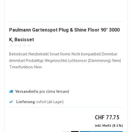
Paulmann Gartenspot Plug & Shine Floor 90° 3000
1340167-
K, Basisset
ALT
Betriebsart: Netzbetrieb| Smart Home: Nicht kompatibel| Dimmbar:
dimmbar| Produkttyp: Wegeleuchte| Lichtsensor (Dämmerung): Nein|
Timerfunktion: Nein
Versandinfo
:
pro clima Versand
Lieferung
: sofort (ab Lager)
CHF
CHF
77.75
inkl. MwSt (8.1%)