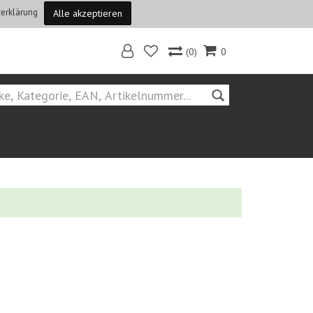
erklärung
Alle akzeptieren
(0)
0
Home
Hersteller::avm