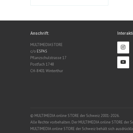
Anschrift:
Interakt
MULTIMEDIASTORE
c/o
ESPAS
Pflanzschulstrasse 17
Postfach 1748
CH-8401 Winterthur
© MULTIMEDIA online STORE der Schweiz 2001-2026.
Alle Rechte vorbehalten. Der MULTIMEDIA online STORE der Schw
MULTIMEDIA online STORE der Schweiz behält sich ausdrücklich