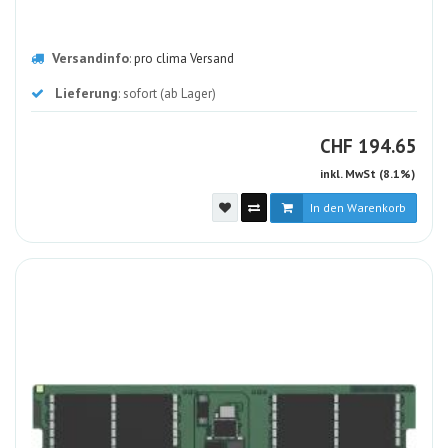
Versandinfo
:
pro clima Versand
Lieferung
: sofort (ab Lager)
CHF
CHF
194.65
inkl. MwSt (8.1%)
In den Warenkorb