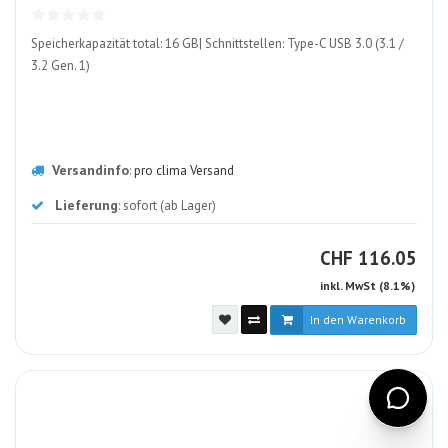
Speicherkapazität total: 16 GB| Schnittstellen: Type-C USB 3.0 (3.1 /
3.2 Gen. 1)
Versandinfo
:
pro clima Versand
Lieferung
: sofort (ab Lager)
CHF
CHF
116.05
inkl. MwSt (8.1%)
In den Warenkorb