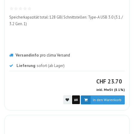
ALT
Speicherkapazität total: 128 GB| Schnittstellen: Type-A USB 3.0 (3.1 /
3.2 Gen. 1)
Versandinfo
:
pro clima Versand
Lieferung
: sofort (ab Lager)
CHF
CHF
23.70
inkl. MwSt (8.1%)
In den Warenkorb