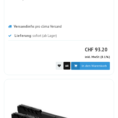
Versandinfo
:
pro clima Versand
Lieferung
: sofort (ab Lager)
CHF
CHF
93.20
inkl. MwSt (8.1%)
In den Warenkorb