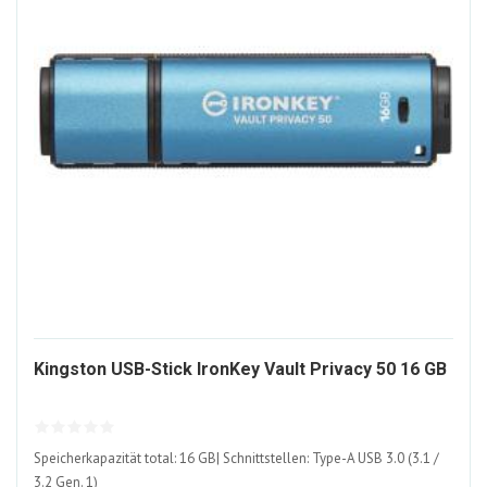
13
Kingston USB-Stick IronKey Vault Privacy 50 16 GB
AL
Speicherkapazität total: 16 GB| Schnittstellen: Type-A USB 3.0 (3.1 /
3.2 Gen. 1)