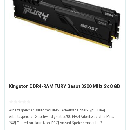
12
Kingston DDR4-RAM FURY Beast 3200 MHz 2x 8 GB
AL
Arbeitsspeicher Bauform: DIMM| Arbeitsspeicher-Typ: DDR4|
Arbeitsspeicher Geschwindigkeit: 3200 MHz| Arbeitsspeicher Pins:
288| Fehlerkorrektur: Non-ECC| Anzahl Speichermodule: 2