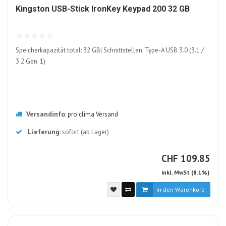
14532
Kingston USB-Stick IronKey Keypad 200 32 GB
ALT
Speicherkapazität total: 32 GB| Schnittstellen: Type-A USB 3.0 (3.1 /
3.2 Gen. 1)
Versandinfo
:
pro clima Versand
Lieferung
: sofort (ab Lager)
CHF
CHF
109.85
inkl. MwSt (8.1%)
In den Warenkorb