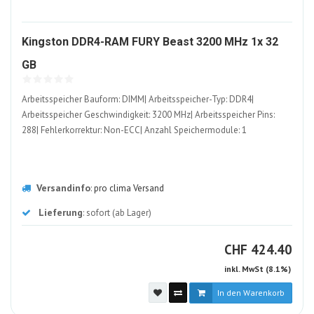
Kingston DDR4-RAM FURY Beast 3200 MHz 1x 32
1239052-
GB
ALT
Arbeitsspeicher Bauform: DIMM| Arbeitsspeicher-Typ: DDR4|
Arbeitsspeicher Geschwindigkeit: 3200 MHz| Arbeitsspeicher Pins:
288| Fehlerkorrektur: Non-ECC| Anzahl Speichermodule: 1
Versandinfo
:
pro clima Versand
Lieferung
: sofort (ab Lager)
CHF
CHF
424.40
inkl. MwSt (8.1%)
In den Warenkorb