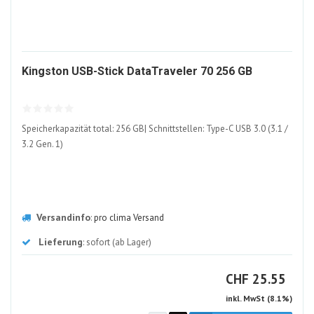
151229
Kingston USB-Stick DataTraveler 70 256 GB
ALT
Speicherkapazität total: 256 GB| Schnittstellen: Type-C USB 3.0 (3.1 /
3.2 Gen. 1)
Versandinfo
:
pro clima Versand
Lieferung
: sofort (ab Lager)
CHF
CHF
25.55
inkl. MwSt (8.1%)