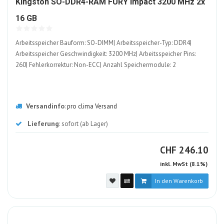
Kingston SO-DDR4-RAM FURY Impact 3200 MHz 2x
1242799-
16 GB
ALT
Arbeitsspeicher Bauform: SO-DIMM| Arbeitsspeicher-Typ: DDR4|
Arbeitsspeicher Geschwindigkeit: 3200 MHz| Arbeitsspeicher Pins:
260| Fehlerkorrektur: Non-ECC| Anzahl Speichermodule: 2
Versandinfo
:
pro clima Versand
Lieferung
: sofort (ab Lager)
CHF
CHF
246.10
inkl. MwSt (8.1%)
In den Warenkorb