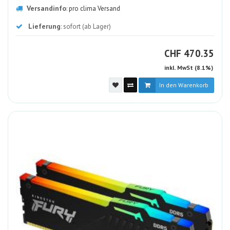
Versandinfo
:
pro clima Versand
Lieferung
: sofort (ab Lager)
CHF
CHF
470.35
inkl. MwSt (8.1%)
In den Warenkorb