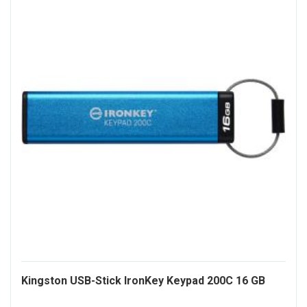
1608
Kingston USB-Stick IronKey Keypad 200C 16 GB
ALT