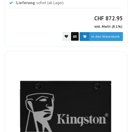
Lieferung
: sofort (ab Lager)
CHF
CHF
872.95
inkl. MwSt (8.1%)
In den Warenkorb