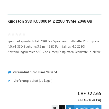
12795
Kingston SSD KC3000 M.2 2280 NVMe 2048 GB
ALT
Speicherkapazität total: 2048 GB| Speicherschnittstelle: PCI-Express
4.0 x4| SSD Bauhöhe: 3.5 mm| SSD Formfaktor: M.2 2280|
Anwendungsbereich SSD: Consumer| Festplatten Schnittstelle: NVMe
Versandinfo
:
pro clima Versand
Lieferung
: sofort (ab Lager)
CHF
CHF
322.65
inkl. MwSt (8.1%)
In den Warenkorb