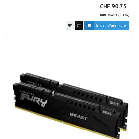
CHF
CHF
90.75
inkl. MwSt (8.1%)
In den Warenkorb