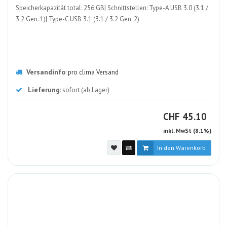
Speicherkapazität total: 256 GB| Schnittstellen: Type-A USB 3.0 (3.1 /
3.2 Gen. 1)| Type-C USB 3.1 (3.1 / 3.2 Gen. 2)
Versandinfo
:
pro clima Versand
Lieferung
: sofort (ab Lager)
CHF
CHF
45.10
inkl. MwSt (8.1%)
In den Warenkorb