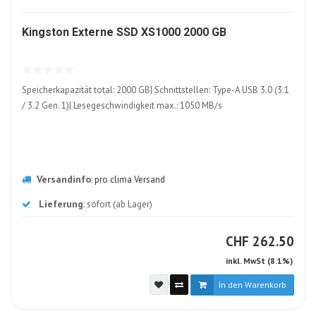
1606008-
Kingston Externe SSD XS1000 2000 GB
ALT
Speicherkapazität total: 2000 GB| Schnittstellen: Type-A USB 3.0 (3.1
/ 3.2 Gen. 1)| Lesegeschwindigkeit max.: 1050 MB/s
Versandinfo
:
pro clima Versand
Lieferung
: sofort (ab Lager)
CHF
CHF
262.50
inkl. MwSt (8.1%)
In den Warenkorb