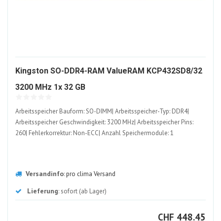
Kingston SO-DDR4-RAM ValueRAM KCP432SD8/32
1115096-
3200 MHz 1x 32 GB
ALT
Arbeitsspeicher Bauform: SO-DIMM| Arbeitsspeicher-Typ: DDR4|
Arbeitsspeicher Geschwindigkeit: 3200 MHz| Arbeitsspeicher Pins:
260| Fehlerkorrektur: Non-ECC| Anzahl Speichermodule: 1
Versandinfo
:
pro clima Versand
Lieferung
: sofort (ab Lager)
CHF
CHF
448.45