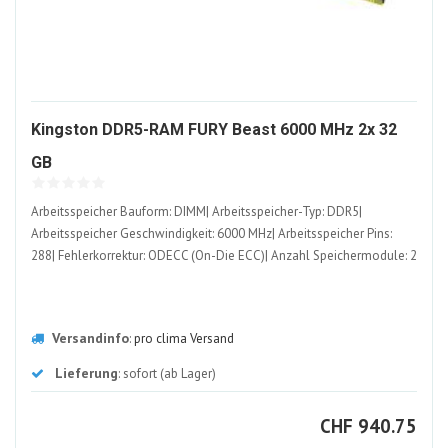
Kingston DDR5-RAM FURY Beast 6000 MHz 2x 32
1509453-
GB
ALT
Arbeitsspeicher Bauform: DIMM| Arbeitsspeicher-Typ: DDR5|
Arbeitsspeicher Geschwindigkeit: 6000 MHz| Arbeitsspeicher Pins:
288| Fehlerkorrektur: ODECC (On-Die ECC)| Anzahl Speichermodule: 2
Versandinfo
:
pro clima Versand
Lieferung
: sofort (ab Lager)
CHF
CHF
940.75