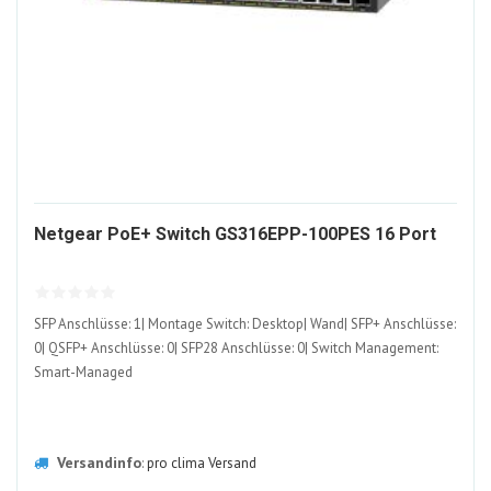
117
Netgear PoE+ Switch GS316EPP-100PES 16 Port
ALT
SFP Anschlüsse: 1| Montage Switch: Desktop| Wand| SFP+ Anschlüsse:
0| QSFP+ Anschlüsse: 0| SFP28 Anschlüsse: 0| Switch Management:
Smart-Managed
Versandinfo
:
pro clima Versand