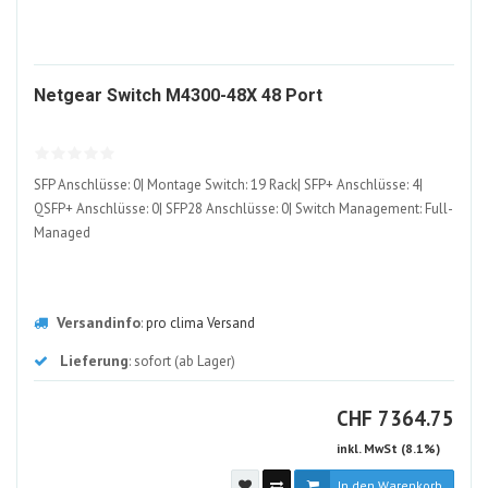
483621-
Netgear Switch M4300-48X 48 Port
ALT
SFP Anschlüsse: 0| Montage Switch: 19 Rack| SFP+ Anschlüsse: 4|
QSFP+ Anschlüsse: 0| SFP28 Anschlüsse: 0| Switch Management: Full-
Managed
Versandinfo
:
pro clima Versand
Lieferung
: sofort (ab Lager)
CHF
CHF
7364.75
inkl. MwSt (8.1%)
In den Warenkorb