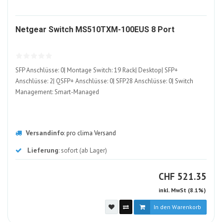
1148964
Netgear Switch MS510TXM-100EUS 8 Port
ALT
SFP Anschlüsse: 0| Montage Switch: 19 Rack| Desktop| SFP+
Anschlüsse: 2| QSFP+ Anschlüsse: 0| SFP28 Anschlüsse: 0| Switch
Management: Smart-Managed
Versandinfo
:
pro clima Versand
Lieferung
: sofort (ab Lager)
CHF
CHF
521.35
inkl. MwSt (8.1%)
In den Warenkorb