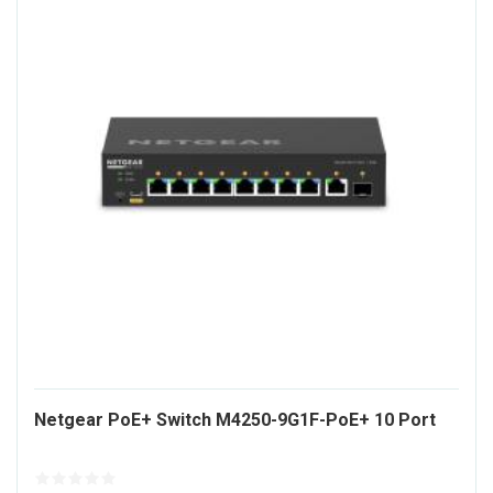
141
Netgear PoE+ Switch M4250-9G1F-PoE+ 10 Port
ALT