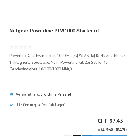
407100-
Netgear Powerline PLW1000 Starterkit
ALT
Powerline Geschwindigkeit: 1000 Mbit/s| WLAN: Ja| RJ-45 Anschlüsse:
1| Integrierte Steckdose: Nein| Powerline Kit: 2er Set| RJ-45
Geschwindigkeit: 10/100/1000 Mbit/s
Versandinfo
:
pro clima Versand
Lieferung
: sofort (ab Lager)
CHF
CHF
97.45
inkl. MwSt (8.1%)