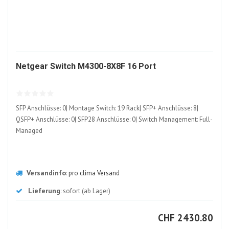
423946-
Netgear Switch M4300-8X8F 16 Port
ALT
SFP Anschlüsse: 0| Montage Switch: 19 Rack| SFP+ Anschlüsse: 8|
QSFP+ Anschlüsse: 0| SFP28 Anschlüsse: 0| Switch Management: Full-
Managed
Versandinfo
:
pro clima Versand
Lieferung
: sofort (ab Lager)
CHF
CHF
2430.80