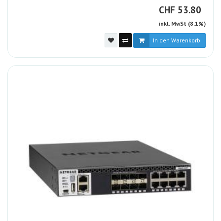
CHF
CHF
53.80
inkl. MwSt (8.1%)
In den Warenkorb