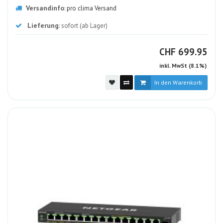
Versandinfo
:
pro clima Versand
Lieferung
: sofort (ab Lager)
CHF
CHF
699.95
inkl. MwSt (8.1%)
In den Warenkorb