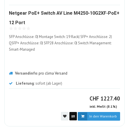
Netgear PoE+ Switch AV Line M4250-10G2XF-PoE+
1117568-
12 Port
ALT
SFP Anschlüsse: 0| Montage Switch: 19 Rack| SFP+ Anschlüsse: 2|
QSFP+ Anschlüsse: 0| SFP28 Anschlüsse: 0| Switch Management:
Smart-Managed
Versandinfo
:
pro clima Versand
Lieferung
: sofort (ab Lager)
CHF
CHF
1227.40
inkl. MwSt (8.1%)
In den Warenkorb