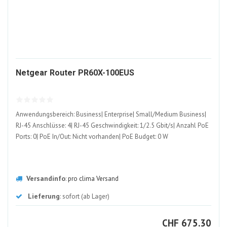
1609956-
Netgear Router PR60X-100EUS
ALT
Anwendungsbereich: Business| Enterprise| Small/Medium Business|
RJ-45 Anschlüsse: 4| RJ-45 Geschwindigkeit: 1/2.5 Gbit/s| Anzahl PoE
Ports: 0| PoE In/Out: Nicht vorhanden| PoE Budget: 0 W
Versandinfo
:
pro clima Versand
Lieferung
: sofort (ab Lager)
CHF
CHF
675.30