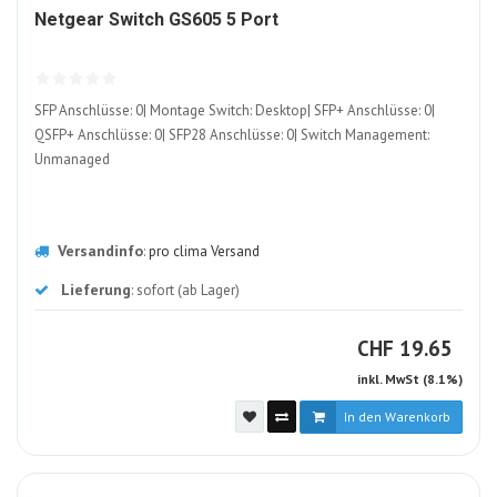
95039-
Netgear Switch GS605 5 Port
ALT
SFP Anschlüsse: 0| Montage Switch: Desktop| SFP+ Anschlüsse: 0|
QSFP+ Anschlüsse: 0| SFP28 Anschlüsse: 0| Switch Management:
Unmanaged
Versandinfo
:
pro clima Versand
Lieferung
: sofort (ab Lager)
CHF
CHF
19.65
inkl. MwSt (8.1%)
In den Warenkorb