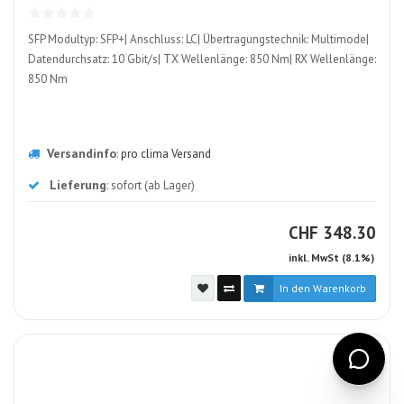
SFP Modultyp: SFP+| Anschluss: LC| Übertragungstechnik: Multimode|
Datendurchsatz: 10 Gbit/s| TX Wellenlänge: 850 Nm| RX Wellenlänge:
850 Nm
Versandinfo
:
pro clima Versand
Lieferung
: sofort (ab Lager)
CHF
CHF
348.30
inkl. MwSt (8.1%)
In den Warenkorb