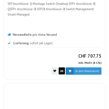
SFP Anschlüsse: 1| Montage Switch: Desktop| SFP+ Anschlüsse: 0|
QSFP+ Anschlüsse: 0| SFP28 Anschlüsse: 0| Switch Management:
Smart-Managed
Versandinfo
:
pro clima Versand
Lieferung
: sofort (ab Lager)
CHF
CHF
707.75
inkl. MwSt (8.1%)
In den Warenkorb