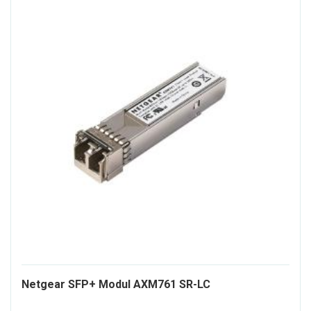
181446-
Netgear SFP+ Modul AXM761 SR-LC
ALT