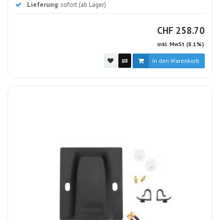
Lieferung
: sofort (ab Lager)
CHF
CHF
258.70
inkl. MwSt (8.1%)
In den Warenkorb