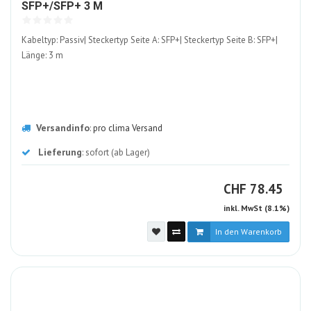
215876-
SFP+/SFP+ 3 M
ALT
Kabeltyp: Passiv| Steckertyp Seite A: SFP+| Steckertyp Seite B: SFP+|
Länge: 3 m
Versandinfo
:
pro clima Versand
Lieferung
: sofort (ab Lager)
CHF
CHF
78.45
inkl. MwSt (8.1%)
In den Warenkorb