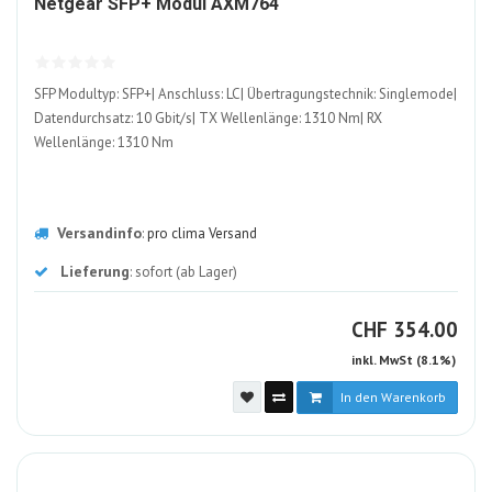
Netgear SFP+ Modul AXM764
ALT
SFP Modultyp: SFP+| Anschluss: LC| Übertragungstechnik: Singlemode|
Datendurchsatz: 10 Gbit/s| TX Wellenlänge: 1310 Nm| RX
Wellenlänge: 1310 Nm
Versandinfo
:
pro clima Versand
Lieferung
: sofort (ab Lager)
CHF
CHF
354.00
inkl. MwSt (8.1%)
In den Warenkorb