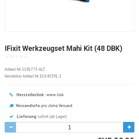
IFixit Werkzeugset Mahi Kit (48 DBK)
1191773-
Artikel Nr.
1191773-ALT
ALT
Hersteller Artikel Nr.
EU145391-1
Herstellerlink
:
www-link
Versandinfo
:
pro clima Versand
Lieferung
: sofort (ab Lager)