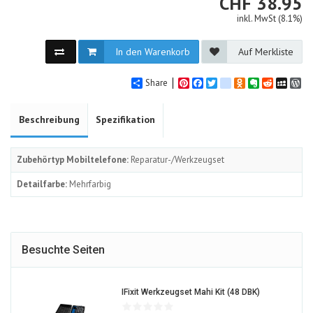
CHF
CHF
38.95
inkl. MwSt (8.1%)
In den Warenkorb
Auf Merkliste
Share
Pinterest
Facebook
Twitter
google_bookmarks
Odnoklassniki
Evernote
Reddit
MySpa
Wo
Beschreibung
Spezifikation
Zubehörtyp Mobiltelefone:
Reparatur-/Werkzeugset
Detailfarbe:
Mehrfarbig
Besuchte Seiten
1191773-
IFixit Werkzeugset Mahi Kit (48 DBK)
ALT