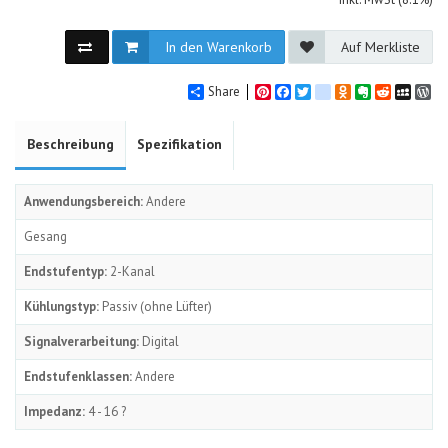
In den Warenkorb
Auf Merkliste
Share
Pinterest
Facebook
Twitter
google_bookmarks
Odnoklassniki
Evernote
Reddit
MySpa
Wo
Beschreibung
Spezifikation
Anwendungsbereich:
Andere
Gesang
Endstufentyp:
2-Kanal
Kühlungstyp:
Passiv (ohne Lüfter)
Signalverarbeitung:
Digital
Endstufenklassen:
Andere
Impedanz:
4 - 16 ?