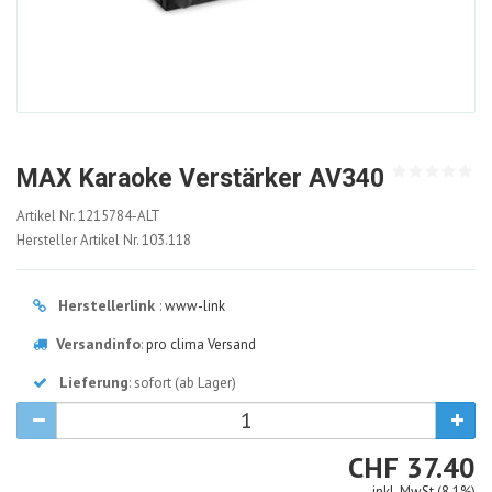
MAX Karaoke Verstärker AV340
1215784-
Artikel Nr.
1215784-ALT
ALT
Hersteller Artikel Nr.
103.118
Herstellerlink
:
www-link
Versandinfo
:
pro clima Versand
Lieferung
: sofort (ab Lager)
CHF
CHF
37.40
inkl. MwSt (8.1%)