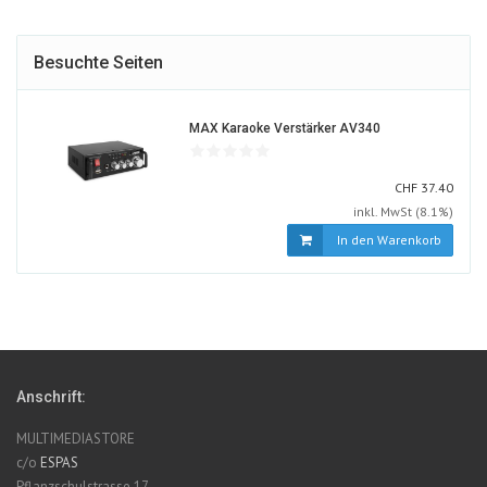
Besuchte Seiten
1215784-
MAX Karaoke Verstärker AV340
ALT
CHF
CHF
37.40
inkl. MwSt (8.1%)
In den Warenkorb
Anschrift:
MULTIMEDIASTORE
c/o
ESPAS
Pflanzschulstrasse 17